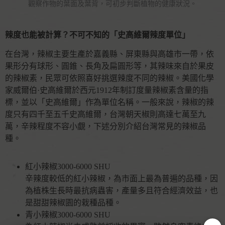
觀察作物的葉面及葉背，可初步判斷植物的健康狀況。
辣度也能被計算？不可不知的「史高維爾辣度單位」
在台灣，辣椒主要生產於嘉義縣、屏東縣與高雄市一帶，依
果形分有球形、圓錐、長角及扁圓形等，其辣味來自於果皮
的辣椒素，民眾可依照喜好挑選辣度不同的辣椒。美國化學
家威爾伯·史高維爾於西元1912年制訂度量辣椒素含量的指
標，並以「史高維爾」作為單位名稱。一般來說，辣椒的辣
度只有四千至五千史高維爾，台灣朝天椒則高達七萬至九
萬，辛辣程度不容小覷，下述分別介紹台灣常見的辣椒品
種。
紅小辣椒3000-6000 SHU
辛辣度較低的紅小辣椒，為市面上最為普遍的品種，因
為植株生長時最抗病蟲害，產量多且符合經濟效益，也
是甜甜辣椒園的栽種品種。
青小辣椒3000-6000 SHU