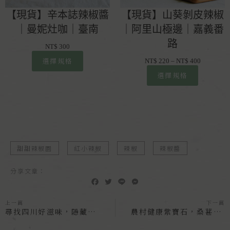
【現貨】辛本誌辣椒醬
【現貨】山葵剝皮辣椒
｜曼妮灶咖｜臺南
｜阿里山極邊｜嘉義番
路
NT$
300
選擇規格
NT$
220
–
NT$
400
選擇規格
甜甜辣椒園
紅小辣椒
辣椒
辣椒醬
分享文章：
F
T
L
M
a
w
i
e
c
i
n
s
上一篇
下一篇
e
t
e
s
尋找四川好滋味，隱藏在「甜甜辣椒醬」裡的獨家配方
農村健康紫寶石，桑葚收成大不易
b
t
e
o
e
n