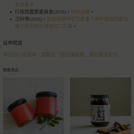
有營養
。
行政院農業委員會(2018)。
辣椒品種
。
泛科學(2016)。
史高維爾辣度怎麼量？為什麼我們愛吃
辣？那些關於辣椒的二三事
。
延伸閱讀
尋找四川好滋味，隱藏在「甜甜辣椒醬」裡的獨家配方
推薦商品