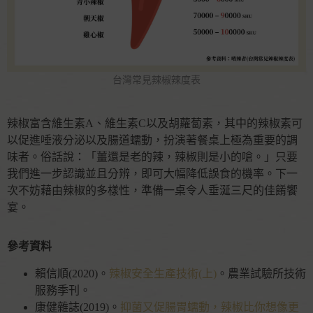
台灣常見辣椒辣度表
辣椒富含維生素A、維生素C以及胡蘿蔔素，其中的辣椒素可
以促進唾液分泌以及腸道蠕動，扮演著餐桌上極為重要的調
味者。俗話說：「薑還是老的辣，辣椒則是小的嗆。」只要
我們進一步認識並且分辨，即可大幅降低誤食的機率。下一
次不妨藉由辣椒的多樣性，準備一桌令人垂涎三尺的佳餚饗
宴。
參考資料
賴信順(2020)。
辣椒安全生產技術(上)
。農業試驗所技術
服務季刊。
康健雜誌(2019)。
抑菌又促腸胃蠕動，辣椒比你想像更