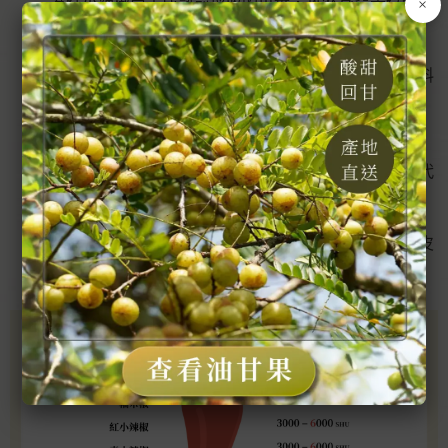
為紅小辣椒尚未成熟前採收的果實，雖然身穿青綠色的
×
外衣，特性與紅小辣椒相同。
朝天椒70000-90000 SHU
因為果實向上生長而得名，辣性較強，為市面上辣味料
理的主要角色。
雞心椒50000-100000 SHU
果實形狀似雞心，辣性強，因為果實小且採收成本較
高，導致單價高，栽培模式逐漸式微，由朝天椒取而代
之。
糯米椒0-5000 SHU
外型類似青小辣椒，一般民眾時常將兩者混淆，其外皮
呈皺褶狀，幾乎無辣性。