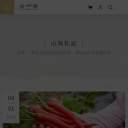
｜ 山海札記 ｜
首頁
・
開胃添色的絕佳調味劑，辣椒為料理畫龍點睛
04
01
2022