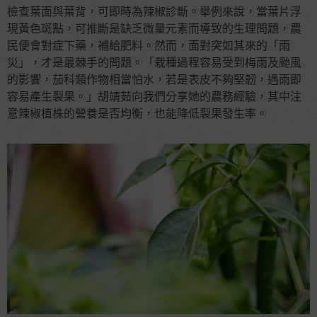
檢查葉面與葉背，可即時為辣椒診斷。舉例來說，當葉片浮
現黃色斑點，可推斷是缺乏微量元素而導致的生理問題，農
民便會對症下藥，補給肥料。然而，面對突如其來的「雨
災」，才是最棘手的問題。「栽種過程容易受到梅雨及颱風
的影響，茄科類作物相當怕水，若是表皮不夠堅韌，遇雨即
容易產生裂果。」胡靖茹向我們分享她的農務經驗，其中注
意辣椒植株的營養是否均衡，也能降低裂果發生率。