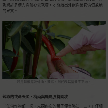
耗費許多精力與耐心去栽培，才能結出外觀與營養價值兼顧
的果實。
若是辣椒尾端蜷曲、萎縮，則代表其營養不平均。
辣椒的致命天災，梅雨與颱風強勢圍攻
「任何作物都一樣，先觀察它的葉子便會略知一二。」仔細