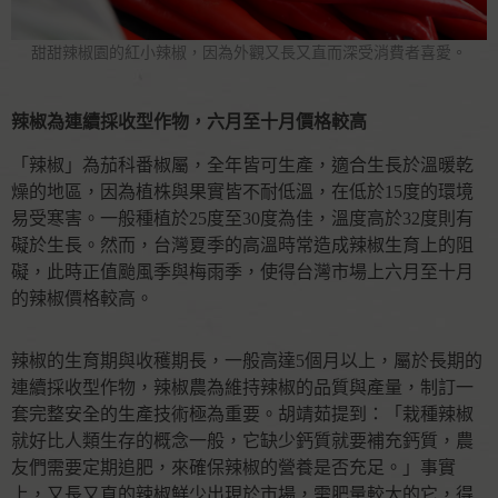
甜甜辣椒園的紅小辣椒，因為外觀又長又直而深受消費者喜愛。
辣椒為連續採收型作物，六月至十月價格較高
「辣椒」為茄科番椒屬，全年皆可生產，適合生長於溫暖乾
燥的地區，因為植株與果實皆不耐低溫，在低於15度的環境
易受寒害。一般種植於25度至30度為佳，溫度高於32度則有
礙於生長。然而，台灣夏季的高溫時常造成辣椒生育上的阻
礙，此時正值颱風季與梅雨季，使得台灣市場上六月至十月
的辣椒價格較高。
辣椒的生育期與收穫期長，一般高達5個月以上，屬於長期的
連續採收型作物，辣椒農為維持辣椒的品質與產量，制訂一
套完整安全的生產技術極為重要。胡靖茹提到：「栽種辣椒
就好比人類生存的概念一般，它缺少鈣質就要補充鈣質，農
友們需要定期追肥，來確保辣椒的營養是否充足。」事實
上，又長又直的辣椒鮮少出現於市場，需肥量較大的它，得