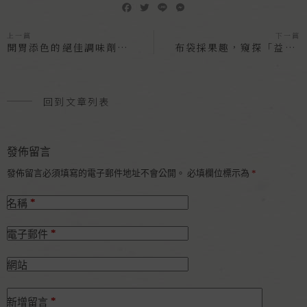
F
T
L
M
a
w
i
e
c
i
n
s
上一篇
下一篇
e
t
e
s
開胃添色的絕佳調味劑，辣椒為料理畫龍點睛
布袋採果趣，窺探「益源桑葚」的秘密果園
b
t
e
o
e
n
o
r
g
k
e
回到文章列表
r
發佈留言
發佈留言必須填寫的電子郵件地址不會公開。
必填欄位標示為
*
*
名稱
*
電子郵件
網站
*
新增留言