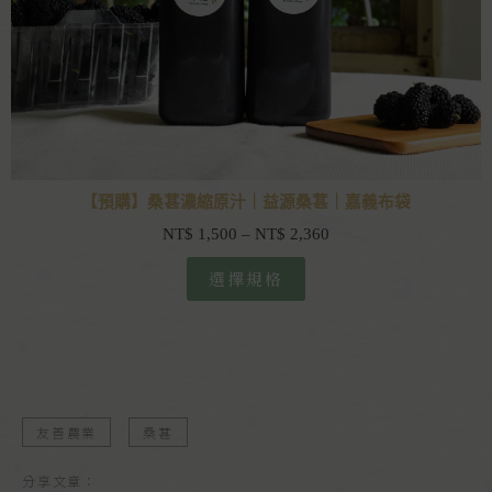
【預購】桑葚濃縮原汁｜益源桑葚｜嘉義布袋
NT$
1,500
–
NT$
2,360
選擇規格
友善農業
桑葚
分享文章：