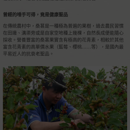
曾經的唾手可得，竟是健康聖品
在傳統農村中，桑葚是一種極為普遍的果樹，過去農民習慣
在田邊、溝渠旁或是自家空地種上幾棵，自然長成便能隨心
採收。營養豐富的桑葚果實含有極高的花青素，相較於其他
富含花青素的高單價水果（藍莓、櫻桃……等），是國內最
平易近人的抗衰老聖品。