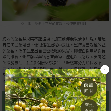
桑毒蛾是桑樹上常見的害蟲，會使皮膚紅腫。
脆弱的桑葚鮮果禁不起搓揉，加工前僅能以清水沖洗，若是
有任何農藥殘留，便很難在過程中去除。堅持友善栽種的益
源桑葚，為了生產出自己也敢吃的果實，即使面對鳥類與昆
蟲的搶食，也不願以藥物毒害動物，僅能以衣物包裹皮膚避
免接觸毒毛。莊金輝豁然地笑說：「既然靠勞力也採收不
完，那就和大家（動物們）分享囉！」大自然讓我們在一年
×
當中得以收成，那麼與大自然中的動物們共享，又有何不
可？
冷門小知識—桑葚染手如何清？