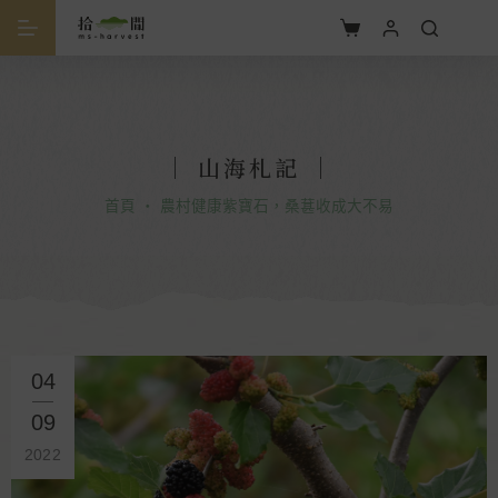
｜ 山海札記 ｜
首頁
・
農村健康紫寶石，桑葚收成大不易
04
09
2022