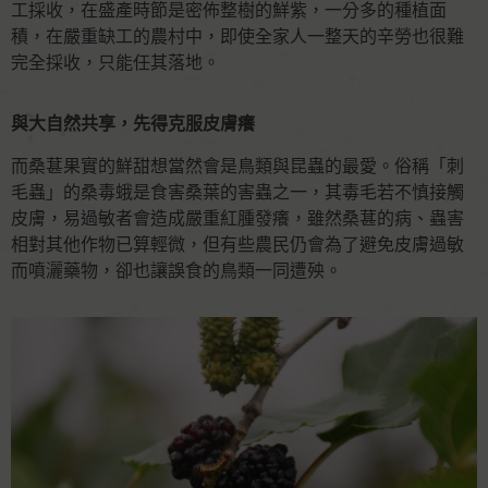
工採收，在盛產時節是密佈整樹的鮮紫，一分多的種植面
積，在嚴重缺工的農村中，即使全家人一整天的辛勞也很難
完全採收，只能任其落地。
與大自然共享，先得克服皮膚癢
而桑葚果實的鮮甜想當然會是鳥類與昆蟲的最愛。俗稱「刺
毛蟲」的桑毒蛾是食害桑葉的害蟲之一，其毒毛若不慎接觸
皮膚，易過敏者會造成嚴重紅腫發癢，雖然桑葚的病、蟲害
相對其他作物已算輕微，但有些農民仍會為了避免皮膚過敏
而噴灑藥物，卻也讓誤食的鳥類一同遭殃。