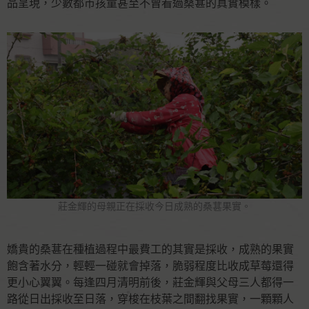
品呈現，少數都市孩童甚至不曾看過桑葚的真實模樣。
莊金輝的母親正在採收今日成熟的桑葚果實。
嬌貴的桑葚在種植過程中最費工的其實是採收，成熟的果實
飽含著水分，輕輕一碰就會掉落，脆弱程度比收成草莓還得
更小心翼翼。每逢四月清明前後，莊金輝與父母三人都得一
路從日出採收至日落，穿梭在枝葉之間翻找果實，一顆顆人