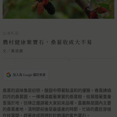
山海札記
農村健康紫寶石，桑葚收成大不易
文／黃語晨
加入為 Google 偏好來源
桑葚的滋味像是初戀，酸甜中帶著點溫和的優雅。春風拂過
四月的桑葚園，一棵棵滿載著果實的桑葚樹，枝葉隨著重量
垂落於地，彷彿正邀請著大家前來品嚐。嘉義縣是國內主要
的桑葚產地，清明節前後是最盛產的時節，忙碌的農民穿梭
在枝葉間，趕著收成園裡粒粒飽滿的紫色寶石。