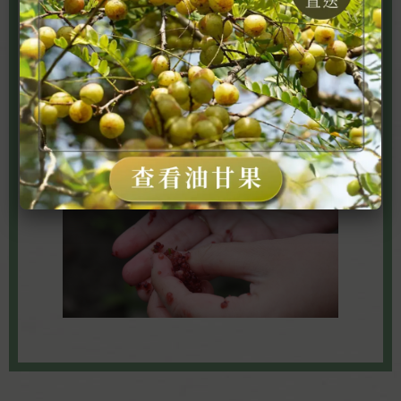
桑葚的天然色素來自於果實內的花青素與花
色素苷，在採收或食用時常會染上紫紅色的
汁液，無論用肥皂或洗手液都難以去除。其
實只要以粉紅色未成熟的桑葚果實或檸檬片
在染色處加以搓揉，以維生素C溶解色素，
便能輕易清洗掉手上殘留的顏色囉！