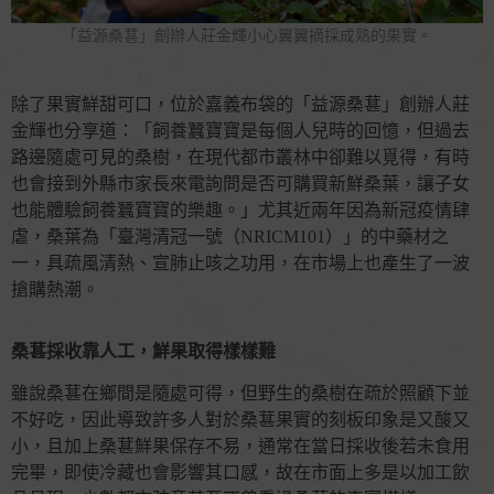
「益源桑葚」創辦人莊金輝小心翼翼摘採成熟的果實。
除了果實鮮甜可口，位於嘉義布袋的「益源桑葚」創辦人莊
金輝也分享道：「飼養蠶寶寶是每個人兒時的回憶，但過去
路邊隨處可見的桑樹，在現代都市叢林中卻難以覓得，有時
也會接到外縣市家長來電詢問是否可購買新鮮桑葉，讓子女
也能體驗飼養蠶寶寶的樂趣。」尤其近兩年因為新冠疫情肆
虐，桑葉為「臺灣清冠一號（NRICM101）」的中藥材之
一，具疏風清熱、宣肺止咳之功用，在市場上也產生了一波
搶購熱潮。
桑葚採收靠人工，鮮果取得樣樣難
雖說桑葚在鄉間是隨處可得，但野生的桑樹在疏於照顧下並
不好吃，因此導致許多人對於桑葚果實的刻板印象是又酸又
小，且加上桑葚鮮果保存不易，通常在當日採收後若未食用
完畢，即使冷藏也會影響其口感，故在市面上多是以加工飲