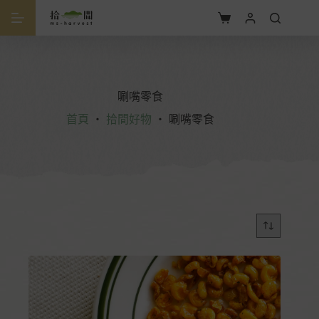
唰嘴零食
首頁
・
拾間好物
・
唰嘴零食