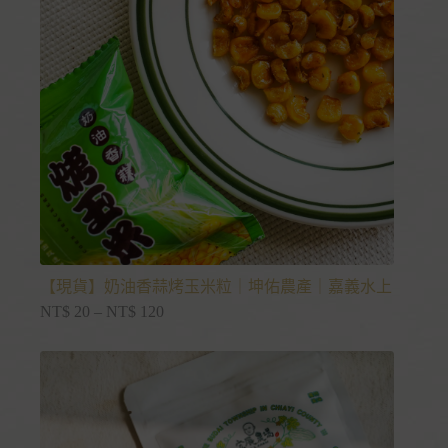
【現貨】奶油香蒜烤玉米粒｜坤佑農產｜嘉義水上
NT$
20
–
NT$
120