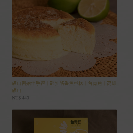
旗山創始伴手禮｜輕乳酪香蕉蛋糕｜台青蕉｜高雄
旗山
NT$
440