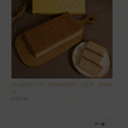
旗山創始伴手禮｜香蕉戚風蛋糕｜台青蕉｜高雄旗
山
NT$
240
下一頁