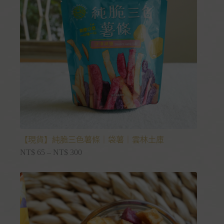
【現貨】純脆三色薯條｜袋薯｜雲林土庫
NT$
65
–
NT$
300