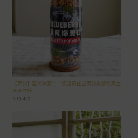
【現貨】藍莓爆薏仁｜保證責任苗栗縣永續莓果生
產合作社
NT$
430