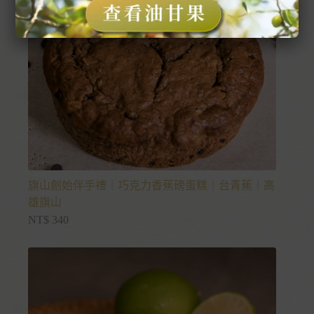
旗山創始伴手禮｜巧克力香蕉磅蛋糕｜台青蕉｜高
雄旗山
NT$
340