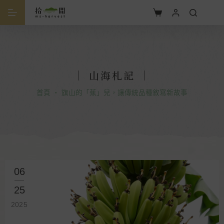
｜ 山海札記 ｜
首頁
・
旗山的「蕉」兒，讓傳統品種敘寫新故事
06
25
2025