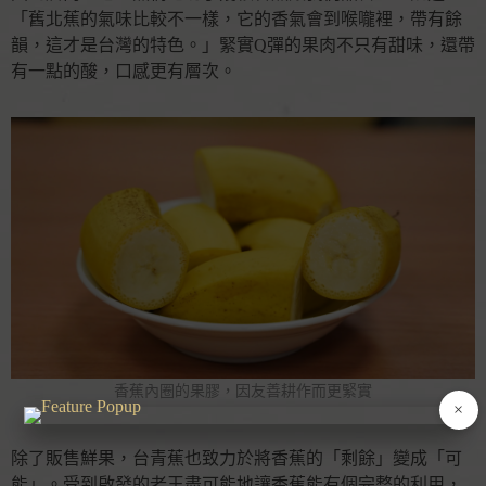
「舊北蕉的氣味比較不一樣，它的香氣會到喉嚨裡，帶有餘
韻，這才是台灣的特色。」緊實Q彈的果肉不只有甜味，還帶
有一點的酸，口感更有層次。
香蕉內圈的果膠，因友善耕作而更緊實
×
除了販售鮮果，台青蕉也致力於將香蕉的「剩餘」變成「可
能」。受到啟發的老王盡可能地讓香蕉能有個完整的利用，