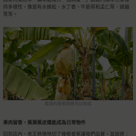
持多樣性，像是有水蜈蚣、水丁香、牛筋草和孟仁草、過貓
等等。
套袋的香蕉即將可以收成
果肉留香，蕉葉蕉皮還能成為日常物件
回到店內，老王熱情地切了幾根香蕉讓我們品嘗，並說道：