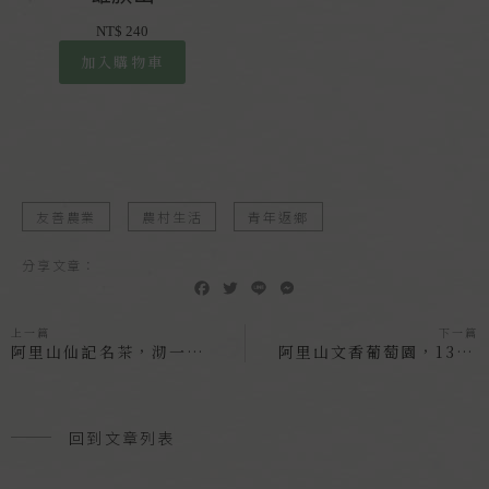
NT$
240
加入購物車
友善農業
農村生活
青年返鄉
分享文章：
F
T
L
M
a
w
i
e
c
i
n
s
上一篇
下一篇
e
t
e
s
阿里山仙記名茶，沏一壺珠露好茶
阿里山文香葡萄園，13年醞釀果實甘甜飽滿
b
t
e
o
e
n
o
r
g
k
e
回到文章列表
r