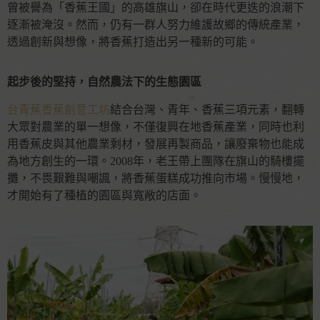
曾被譽為「香蕉王國」的高雄旗山，卻在時代更迭的浪潮下
逐漸被淹沒。然而，仍有一群人努力維護故鄉的傳統產業，
透過創新與想像，將香蕉打造出另一種新的可能。
起步後的堅持，自然農法下的生態園區
台青蕉香蕉創意工坊
結合台灣、青年、香蕉三項元素，翻轉
大眾對農業的單一想像，不僅復興在地香蕉產業，同時也利
用香蕉皮與其他農業剩材，發展再製商品，讓廢棄物也能成
為地方創生的一環。2008年，老王帶上團隊在旗山的騎樓擺
攤，不畏艱難與嘲諷，將香蕉蛋糕成功推向市場。慢慢地，
才開始有了種植的園區與寬敞的店面。