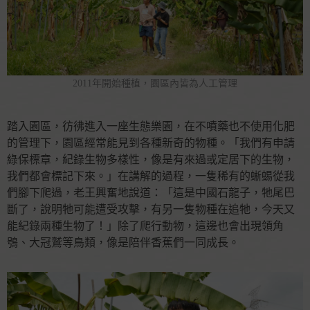
2011年開始種植，園區內皆為人工管理
踏入園區，彷彿進入一座生態樂園，在不噴藥也不使用化肥
的管理下，園區經常能見到各種新奇的物種。「我們有申請
綠保標章，紀錄生物多樣性，像是有來過或定居下的生物，
我們都會標記下來。」在講解的過程，一隻稀有的蜥蜴從我
們腳下爬過，老王興奮地說道：「這是中國石龍子，牠尾巴
斷了，說明牠可能遭受攻擊，有另一隻物種在追牠，今天又
能紀錄兩種生物了！」除了爬行動物，這邊也會出現領角
鴞、大冠鷲等鳥類，像是陪伴香蕉們一同成長。