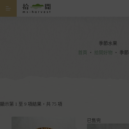
季節水果
首頁
・
拾間好物
・
季節
顯示第 1 至 9 項結果，共 75 項
已售完