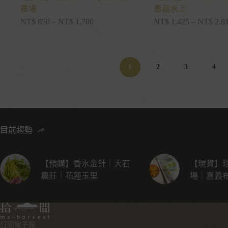
農場
嘉義水上
NT$
850
–
NT$
1,700
NT$
1,425
–
NT$
2,8
1
2
3
4
目前趨勢
【預購】香水金針｜大石
【現貨】
農莊｜花蓮玉里
場｜嘉義
訂閱電子報