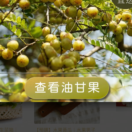
主廚選
最新商
後荷棗園
【預購】手指檸檬｜生命力農
園｜南投埔里
NT$
960
–
NT$
2,450
生菜箱｜
【預購】水果黃瓜｜水果男子