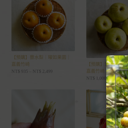
【預購】豐水梨｜曜如果園｜
嘉義竹崎
【預購】雪花梨｜曜
嘉義竹崎
NT$
935
–
NT$
2,499
NT$
1,000
–
NT$
1,1