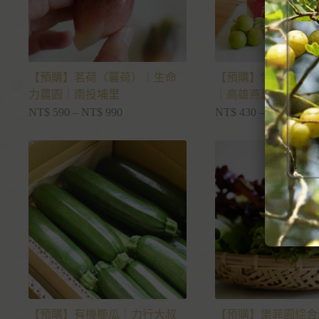
【預購】茗荷（蘘荷）｜生命
【預購】惜福蜜棗｜
力農園｜南投埔里
｜高雄燕巢
NT$
590
–
NT$
990
NT$
430
–
NT$
2,160
【預購】有機櫛瓜｜力行大叔
【預購】樂菲園綜合