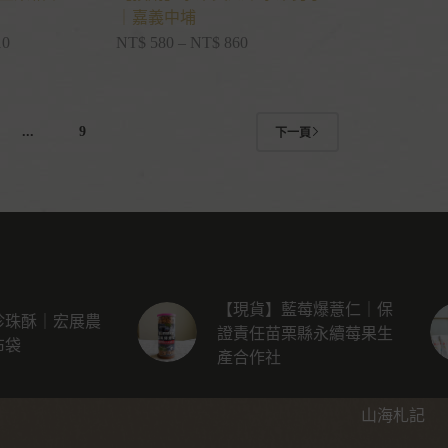
｜嘉義中埔
10
NT$
580
–
NT$
860
...
9
下一頁
【現貨】藍莓爆薏仁｜保
珍珠酥｜宏展農
證責任苗栗縣永續莓果生
布袋
產合作社
山海札記