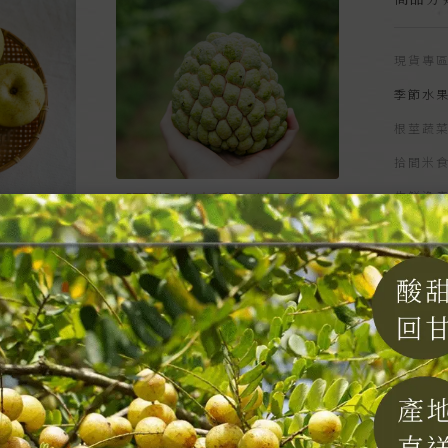
現貨專
季節水
根莖蔬
拾間米
生鮮漁
【預購】台東釋迦（大目釋
如果園｜
迦）｜好時果子｜台東卑南
肉類食
NT$
750
–
NT$
970
唰嘴零
50
風味佐
漬物乾
飲品沖
生活選
年節禮