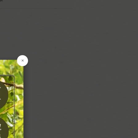
區
果
菜
食
產
×
品
食
料
貨
調
物
盒