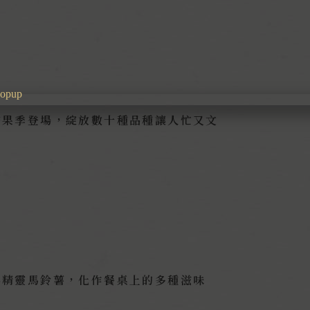
芒果季登場，綻放數十種品種讓人忙又文
小精靈馬鈴薯，化作餐桌上的多種滋味