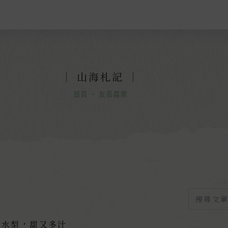
｜
山海札記
｜
首頁
・
友善農業
地水梨，甜又多汁