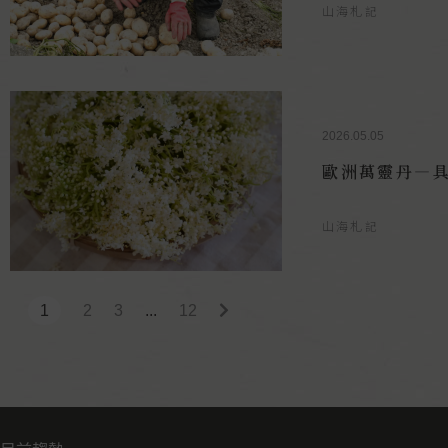
山海札記
2026.05.05
歐洲萬靈丹—
山海札記
1
2
3
...
12