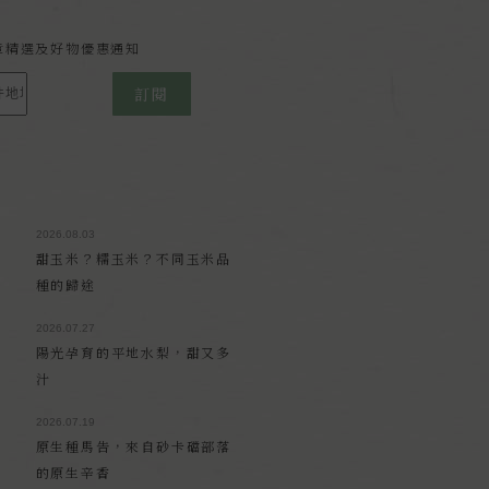
報
章精選及好物優惠通知
訂閱
2026.08.03
甜玉米？糯玉米？不同玉米品
種的歸途
2026.07.27
陽光孕育的平地水梨，甜又多
汁
2026.07.19
原生種馬告，來自砂卡礑部落
的原生辛香