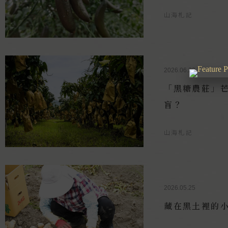
山海札記
2026.06.22
「黑糖農莊」
盲？
山海札記
2026.05.25
藏在黑土裡的