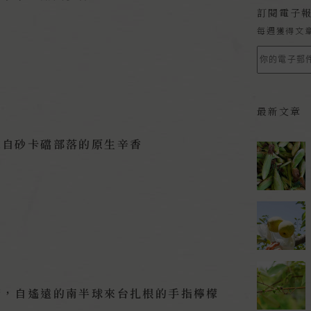
訂閱電子
每週獲得文
最新文章
來自砂卡礑部落的原生辛香
蔭，自遙遠的南半球來台扎根的手指檸檬