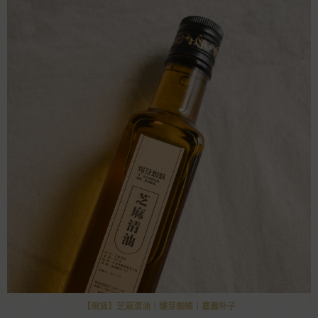
【現貨】芝麻清油｜爆芽蜘蛛｜嘉義朴子