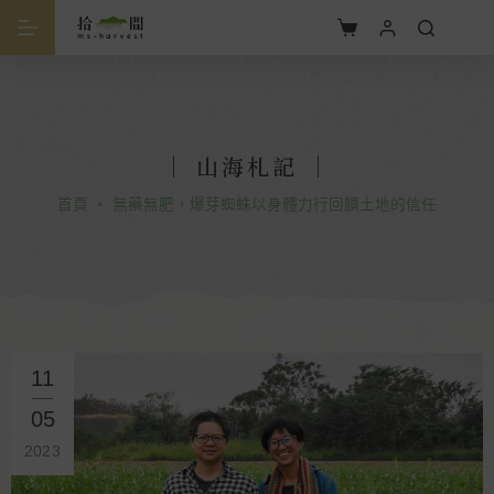
｜ 山海札記 ｜
首頁
・
無藥無肥，爆芽蜘蛛以身體力行回饋土地的信任
11
05
2023