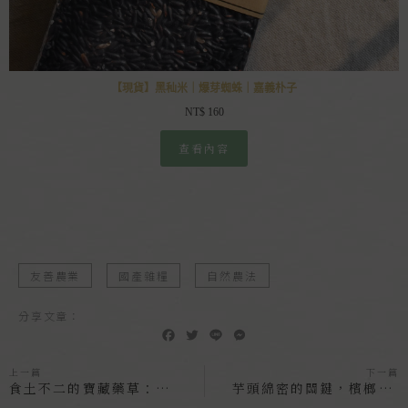
【現貨】黑秈米｜爆芽蜘蛛｜嘉義朴子
NT$
160
查看內容
友善農業
國產雜糧
自然農法
分享文章：
F
T
L
M
a
w
i
e
c
i
n
s
上一篇
下一篇
e
t
e
s
食土不二的寶藏藥草：音樂與大自然的餽贈
芋頭綿密的關鍵，檳榔心芋質地細緻口感佳！
b
t
e