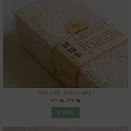
【現貨】圓糯米｜爆芽蜘蛛｜嘉義朴子
NT$
200
–
NT$
950
選擇規格