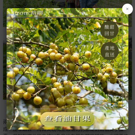
×
梅菁指著那片特別矮的植株，是前幾日被颱風吹倒的芝麻。
兩人對於無藥無肥的堅持，必須每日以勞動除草才能換得收
成。幾年過去，梅菁父親嘴上念著的仍都是對兩個女子擔