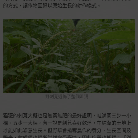
的方式，讓作物回歸以原始生長的耕作模式。
野刺莧遍佈了整個畦溝。
猖獗的刺莧大概也是無藥無肥的最好證明，畦溝間三步一小
棵、五步一大棵，有一說是刺莧喜好乾淨，在純潔的土地上
才能如此恣意生長。但野草會搶奪農作的養分、生長空間及
陽光，收成便也理所當然會受牽連，因此梅菁也解釋：「別