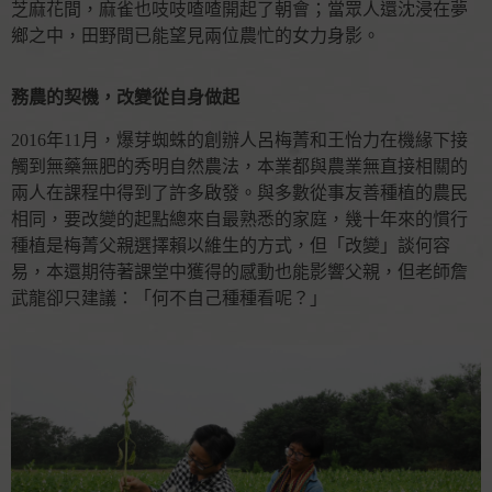
芝麻花間，麻雀也吱吱喳喳開起了朝會；當眾人還沈浸在夢
鄉之中，田野間已能望見兩位農忙的女力身影。
務農的契機，改變從自身做起
2016年11月，爆芽蜘蛛的創辦人呂梅菁和王怡力在機緣下接
觸到無藥無肥的秀明自然農法，本業都與農業無直接相關的
兩人在課程中得到了許多啟發。與多數從事友善種植的農民
相同，要改變的起點總來自最熟悉的家庭，幾十年來的慣行
種植是梅菁父親選擇賴以維生的方式，但「改變」談何容
易，本還期待著課堂中獲得的感動也能影響父親，但老師詹
武龍卻只建議：「何不自己種種看呢？」