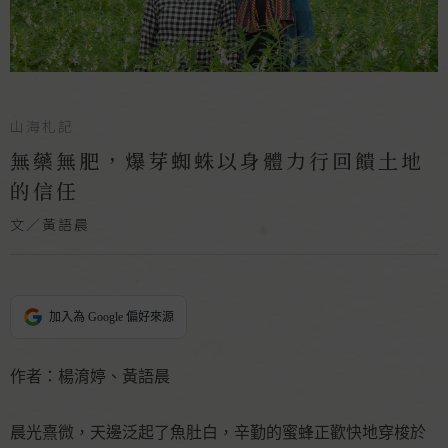
山海札記
無藥無肥，爆芽蜘蛛以身體力行回饋土地
的信任
文／黃語晨
加入為 Google 偏好來源
作者：楊淯婷、黃語晨
晨光熹微，天邊泛起了魚肚白，辛勤的蜜蜂正歡快地穿梭於