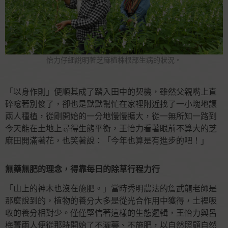
怡力仔細說明著芝麻植株根部生病的狀況。
「以身作則」便順其成了踏入田中的契機，雖然父親嘴上直
碎唸著別傻了，卻也是默默幫忙在家裡附近找了一小塊地讓
兩人種植，從剛開始的一分地慢慢擴大，從一無所知一路到
今天能在土地上尋得生態平衡，王怡力看著眼前不算大的芝
麻田開滿著花，也笑著說：「今年也算是有進步的吧！」
無藥無肥的理念，得靠每日的除草行程力行
「山上的神木也沒在施肥。」當時秀明農法的詹武龍老師是
那麼說到的，植物的養分大多是從光合作用中獲得，土裡吸
收的養分相對少。僅僅堅信著這樣的生態邏輯，王怡力與呂
梅菁兩人便從那時開始了不灑藥、不施肥，以自然照顧自然