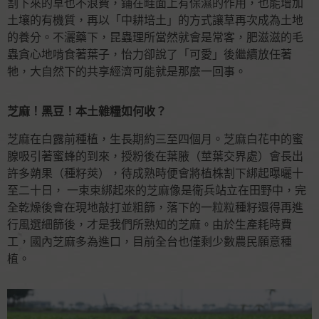
割下來的草也不浪費，鋪在畦面上有保濕的作用，也能增加
土壤的有機質，再以「中耕培土」的方式讓草再次成為土地
的養分。不灑藥下，昆蟲理所當然就會是常客，肥滋滋的毛
蟲貪心地啃食著葉子，怡力卻說了「可愛」後繼續放任著
牠，大自然下的共享經濟可能就是那麼一回事。
芝麻！黑豆！本土雜糧如何收？
芝麻在白露前種植，生長期約三至四個月。芝麻白花中的蜜
腺吸引著蜜蜂的到來，授粉後在葉腋（莖葉交界處）會長出
許多蒴果（種籽莢），待成熟時便會將植株割下綁起曝曬十
至二十日， 一束束綁起來的芝麻像是衛兵站立在田野中，完
全乾燥後會在現地敲打並粗篩，落下的一粒粒種籽還得再進
行風選細篩後，才是我們所熟知的芝麻。由於生產耗時費
工，國內芝麻多為進口，目前全台也僅剩少數農民願意種
植。