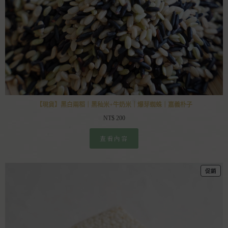
【現貨】黑白兩稻｜黑秈米+牛奶米｜爆芽蜘蛛｜嘉義朴子
NT$
200
查看內容
促銷