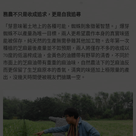
務農不只是收成追求，更是自我追尋
「芽意味著土地上的各種可能，蜘蛛則象徵著智慧。」爆芽
蜘蛛不以產量為唯一目標，兩人更希望農作本身的真實味道
能被保存，純天然的生產無需參雜其他加工物。去年第一次
種植的芝麻最後產量並不如預期，兩人將僅存不多的收成以
70度的低溫榨成油，金黃色的油體帶有野草的清香，不同於
市面上的芝麻油帶有重重的麻油味，自然農法下的芝麻油反
而更保留了生芝麻原本的香氣，清爽的味道加上極限量的產
出，沒幾天時間便被親友們搶購一空。