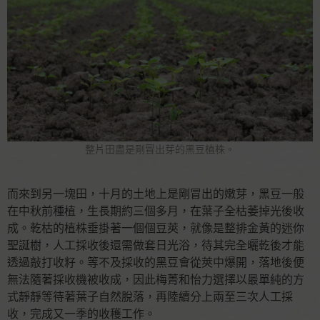
整片田盡是剛冒出芽的黑豆植株。
而來到另一塊田，十月的土地上是剛冒出的嫩芽，黑豆一般
在中秋前種植，生長期約三個多月，在葉子全枯萎掉光後收
成。乾枯的植株垂掛著一個個豆莢，就像是整排金黃的迷你
聖誕樹，人工採收後還需做套日光浴，待其完全曬乾後才能
透過敲打收籽。等不及採收的黑豆會從莢中爆開，落地後便
無法隨著採收機被收成，因此梅菁和怡力選擇以最單純的方
式靜靜等待著葉子自然脫落，再陸續分上兩至三次人工採
收，完成又一季的收穫工作。