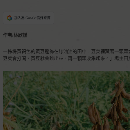
加入為 Google 偏好來源
作者/林欣諼
一株株黃褐色的黃豆遍佈在綠油油的田中，豆莢裡藏著一顆顆
豆莢會打開，黃豆就會跳出來，再一顆顆收集起來。」場主田