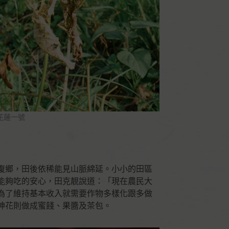
花蓮一號
復鄉，田後依稀能見山脈綿延。小小的田區
能夠吃的安心，田克靚說道：「現在農民大
為了維持基本收入就需要作物多樣化跟多做
神花則做成蜜餞、果醬及茶包。