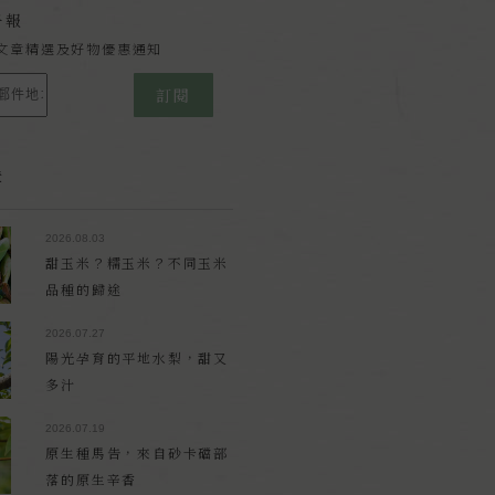
子報
文章精選及好物優惠通知
訂閱
章
2026.08.03
甜玉米？糯玉米？不同玉米
品種的歸途
2026.07.27
陽光孕育的平地水梨，甜又
多汁
2026.07.19
原生種馬告，來自砂卡礑部
落的原生辛香