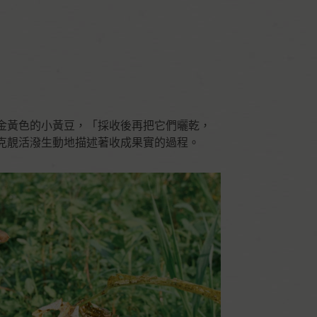
金黃色的小黃豆，「採收後再把它們曬乾，
克靚活潑生動地描述著收成果實的過程。