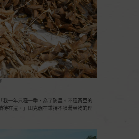
豆
「我一年只種一季，為了防蟲。不種黃豆的
續待在這。」田克靚在秉持不噴灑藥物的理