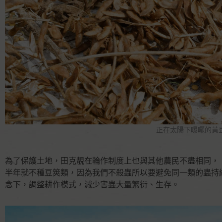
正在太陽下曝曬的黃
為了保護土地，田克靚在輪作制度上也與其他農民不盡相同，
半年就不種豆筴類，因為我們不殺蟲所以要避免同一類的蟲持
念下，調整耕作模式，減少害蟲大量繁衍、生存。