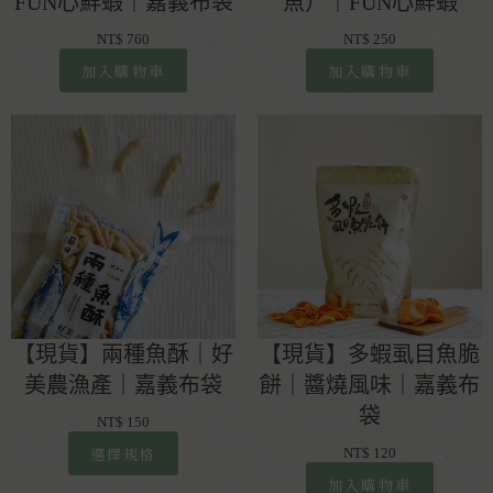
FUN心鮮蝦｜嘉義布袋
魚）｜FUN心鮮蝦
NT$
760
NT$
250
加入購物車
加入購物車
【現貨】兩種魚酥｜好
【現貨】多蝦虱目魚脆
美農漁產｜嘉義布袋
餅｜醬燒風味｜嘉義布
袋
NT$
150
選擇規格
NT$
120
加入購物車