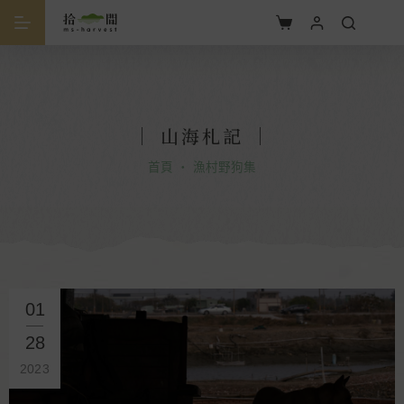
｜ 山海札記 ｜
首頁
・
漁村野狗集
01
28
2023