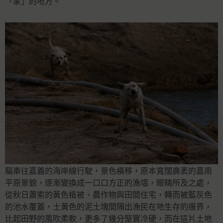
「家」的地方。
驅車往嘉義的海岸線⾏駛，景色橫移，原本寬闊廣袤的嘉南
平原景貌，逐漸變換成⼀口口⽅正的漁塭，眼睛所及之處，
從秋日蕭索的黃色植被、農作物與田間住宅，轉而被藍灰色
的池水覆蓋，土黃色的泥土塊間隔出漁民在地⽣存的邊界，
比起田野的風吹柔軟，更多了幾分堅實冷硬，而在這片土地