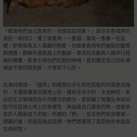
「都是牠們自己跑來的，就想說加減養。」居住在魚塭旁的
漁民⼀家四口，養了兩隻狗、⼀隻貓、還有⼀隻鵝。在這
裡，即使是有主⼈看顧的狗隻，也總會善⽤牠們敏銳的聽覺
和視覺，觀察外頭馬路上的動靜，車流的走動與⼈類步⾏經
過的聲響，都會引來他們狂野的吶喊，直到確定自己的私領
域並不會招致危險，才會卸下⼼防。
在漁村裡頭，「疆界」的感覺似乎比其他型態的村落更加強
烈，不僅是棲息在陸地上的，還有在水中的、水池畔的，各
⾃的⽣活領域因為不同層次的劃分，更彰顯了每種⽣命如何
駐守在這塊土地上的多樣性，無論是自己當家的狗，或是依
存於⼈類家庭下的狗，所謂的「野」，並非牠們來⾃哪裡、
隸屬於誰，而是因為在這裡，牠們更展現了其原始的本能與
⽣命狀態。