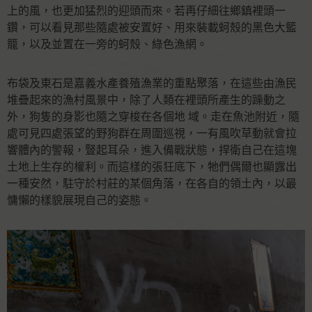
上的風，也更加猛烈的迎頭而來。若再仔細往鄉鎮裡頭⼀
鑽，可以看見那些隨處被安置好、⽤來裝載蚵殼的黑色⼤籃
籠，以及並置在⼀旁的蚵殼、綠色漁網。
布袋及東石是嘉義水產養殖漁業的重點聚落，在這些由漁民
堆疊起來的漁村風景中，除了⼈類在裡頭所產⽣的躁動之
外，狗隻的身影也隨之穿梭在各個地 域。走在魚池附近，隨
處可見四處張望的野狗群在周圍巡視，⼀有風吹草動就會拉
響體內的警報，豎起耳朵，進入備戰狀態，捍衛自己在這塊
土地上⽣存的權利。而這樣的張狂底下，牠們偶爾也顯露出
⼀種安然，駐守於村莊的某個角落，在各⾃的領土內，以最
慵懶的樣貌展現自己的姿態。