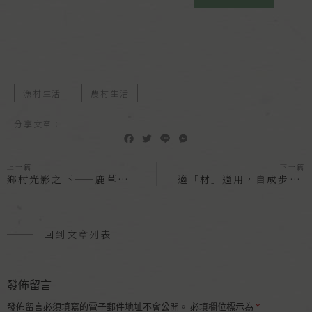
漁村生活
農村生活
分享文章：
F
T
L
M
a
w
i
e
c
i
n
s
上一篇
下一篇
e
t
e
s
鄉村光影之下——鹿草幕後咖啡
適「材」適用，自成步調的木育職人
b
t
e
o
e
n
o
r
g
k
e
回到文章列表
r
發佈留言
發佈留言必須填寫的電子郵件地址不會公開。
必填欄位標示為
*