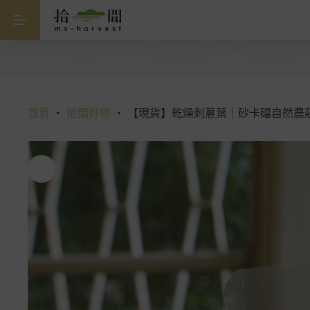
跳
【現貨】乾燥刺蔥葉｜砂卡礑自然農莊｜花蓮新城
【現
NT$
50
貨】
至
乾
主
燥
要
刺
內
蔥
容
葉
｜
首頁
・
拾間好物
・
【現貨】乾燥刺蔥葉｜砂卡礑自然農
砂
卡
礑
自
然
農
莊
｜
花
蓮
新
城
數