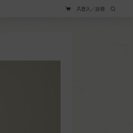
登入／註冊
購
物
車