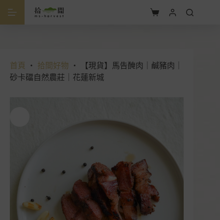
跳
至
購
主
物
要
車
內
容
首頁
・
拾間好物
・
【現貨】馬告醃肉｜鹹豬肉｜
砂卡礑自然農莊｜花蓮新城