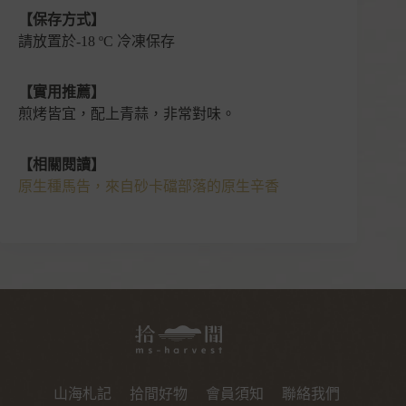
【保存方式】
請放置於-18 ºC 冷凍保存
【實用推薦】
煎烤皆宜，配上青蒜，非常對味。
【
相關
閱讀】
原生種馬告，來自砂卡礑部落的原生辛香
山海札記
拾間好物
會員須知
聯絡我們