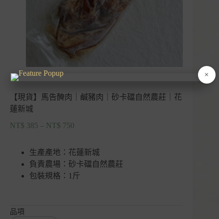
×
【現貨】馬告醃肉｜鹹豬肉｜砂卡礑自然農莊｜花
蓮新城
NT$
385
–
NT$
750
價
格
範
生產產地：花蓮新城
圍：
負責農場：砂卡礑自然農莊
NT$ 385
包裝規格：1斤
到
NT$ 750
品項