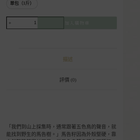
單包（1斤）
【現
加入購物車
貨】
馬
告
醃
肉
描述
｜
鹹
豬
肉
評價 (0)
｜
砂
卡
礑
自
然
農
「我們到山上採集時，通常跟著五色鳥的聲音，就
莊
能找到野生的馬告樹。」馬告籽因為外殼堅硬，靠
｜