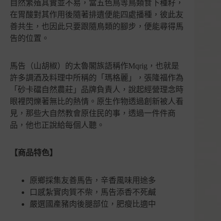
自然繁殖其實並不易，當五色鳥等鳥類食下種籽，
花
在胃酸對其作用後隨著排遺便能四處播種，彼此友
蓮
善共生，也因此只要跟隨鳥類的腳步，便能尋得馬
新
告的位置。
城
數
量
馬告（山胡椒）的太魯閣族語稱作Mqrig，也就是
許多調酒及料理中所稱的「瑪格麗」，張隆福作為
「砂卡礑自然農莊」品牌負責人，說起經營理念時
眼裡閃爍著無比的熱情。原生作物透過創新被人看
見，那些大自然教會原住民的事，透過一件件商
品，他也正說給每個人聽。
【商品特色】
原鄉採集友善馬告，辛香風味用途多
口感紮實肉質不柴，馬告添香不死鹹
嚴選國產豬肉後腿部位，肥瘦比適中