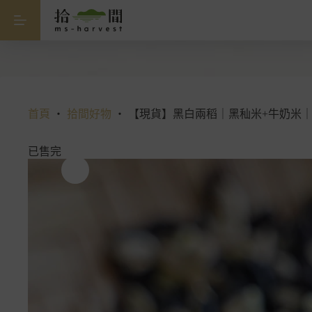
跳
至
主
要
內
容
首頁
・
拾間好物
・
【現貨】黑白兩稻｜黑秈米+牛奶米
已售完