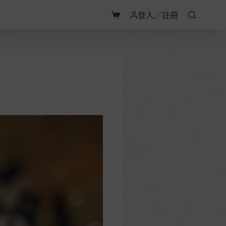
登入／註冊
購
物
車