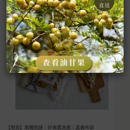
【現貨】兩種魚酥｜好美農漁產｜嘉義布袋