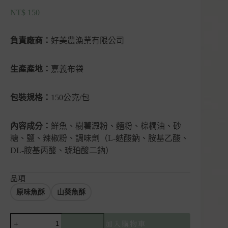
NT$
150
負責廠商：
好美農漁業有限公司
生產產地：
嘉義布袋
包裝規格：
150公克/包
內容成分：
鮮魚、樹薯澱粉、麵粉、棕櫚油、砂
糖、鹽、辣椒粉、調味劑（L-麩酸鈉、胺基乙酸、
DL-胺基丙酸、琥珀酸二鈉）
品項
原味魚酥
山葵魚酥
【現
加入購物車