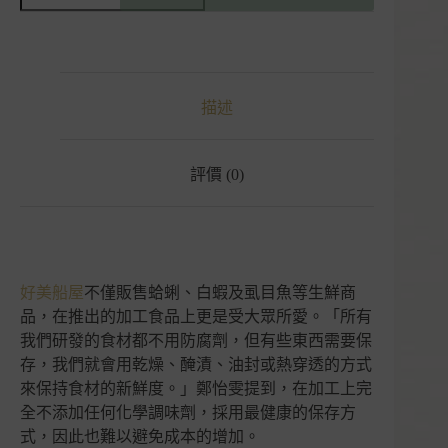
貨】
兩
種
魚
酥
描述
｜
好
美
農
評價 (0)
漁
產
｜
嘉
義
好美船屋
不僅販售蛤蜊、白蝦及虱目魚等生鮮商
布
品，在推出的加工食品上更是受大眾所愛。「所有
袋
數
我們研發的食材都不用防腐劑，但有些東西需要保
量
存，我們就會用乾燥、醃漬、油封或熱穿透的方式
來保持食材的新鮮度。」鄭怡雯提到，在加工上完
全不添加任何化學調味劑，採用最健康的保存方
式，因此也難以避免成本的增加。