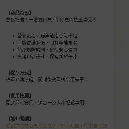
【商品特色】
魚酥推薦！一嚐虱目魚X午仔魚的雙重享受！
營養點心，鮮魚油脂香氣十足
口感香濃酥脆，山葵
辛嗆
涮嘴
無添加防腐劑，食得安心健康
夾鏈包裝設計，保有新鮮美味
【保存方式】
請置於陰涼處，開封後請盡速食用完畢。
【實用推薦】
開封即可食用，適合一家大小輕鬆享用。
【延伸閱讀】
從創意體驗看見文蛤之鄉，好美船屋下的友善養殖