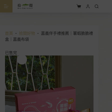
跳
至
購
主
物
要
車
內
容
首頁
・
拾間好物
・
嘉義伴手禮推薦｜薯蝦脆脆禮
盒｜嘉義布袋
已售完