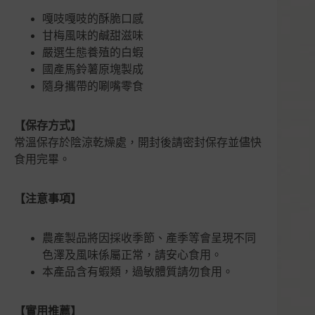
嘎吱嘎吱的酥脆口感
甘梅風味的鹹甜滋味
嚴選生態養殖的白蝦
國產馬鈴薯原塊製成
隨身攜帶的唰嘴零食
【保存方式】
常溫保存於陰涼乾燥處，開封後請密封保存並儘快
食用完畢。
【注意事項】
農產製品將因採收季節、產季等會呈現不同
色澤及風味係屬正常，請安心食用。
本產品含有蝦類，過敏體質請勿食用。
【實用推薦】