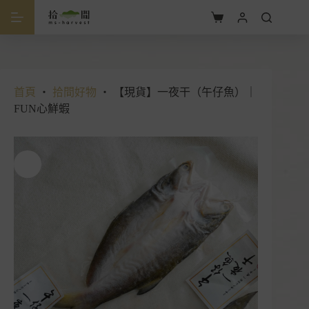
跳
至
購
主
物
要
車
內
容
首頁
・
拾間好物
・
【現貨】一夜干（午仔魚）｜
FUN心鮮蝦