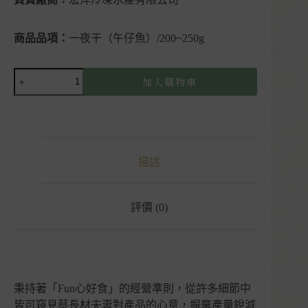
商品品項：
一夜干（午仔魚）/200~250g
【現
加入購物車
貨】
一
夜
干
（午
描述
仔
魚）
｜
FUN
評價 (0)
心
鮮
蝦
數
量
秉持著「Fun心好食」的經營準則，從許多細節中
皆可窺見蔡長材夫妻對產品的心意，摒棄產量銳減