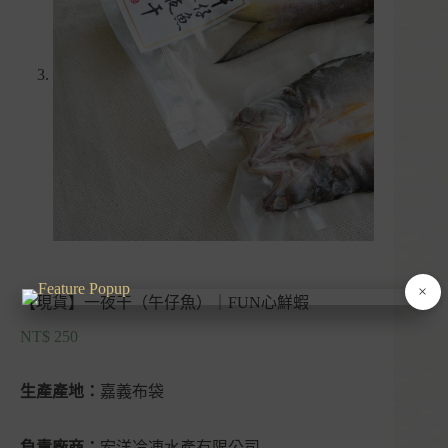
×
【現貨】一夜干（午仔魚）｜FUN心鮮蝦
NT$
250
生產產地：
嘉義布袋
負責廠商：
宏洋冷凍水產有限公司