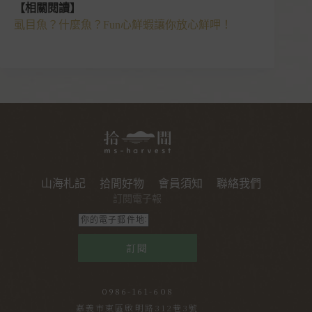
【相關閱讀】
虱目魚？什麼魚？Fun心鮮蝦讓你放心鮮呷！
山海札記
拾間好物
會員須知
聯絡我們
訂閱電子報
訂閱
0986-161-608
嘉義市東區啟明路312巷3號