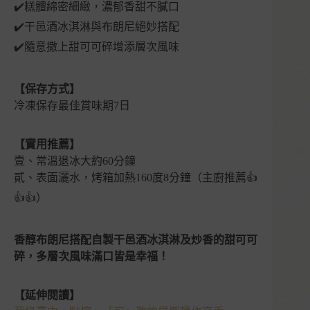
✔️糕體綿密細緻，濃郁香甜不膩口
✔️干邑酒冰淇淋與布朗尼絕妙搭配
✔️隨意撒上甜可可碎增添層次風味
【保存方式】
冷凍保存最佳賞味期7日
【實用推薦】
壹、常溫退冰大約60分鐘
貳、表面灑水，烤箱加熱160度8分鐘（主廚推薦👍
👍👍）
香醇布朗尼搭配自製干邑酒冰淇淋及炒香的甜可可
碎，多層次風味滿口皆是幸福！
【
延伸閱讀
】