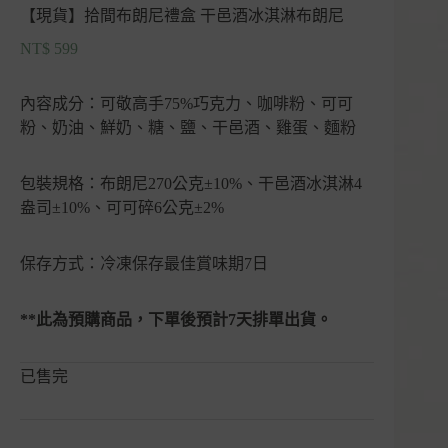
【現貨】拾間布朗尼禮盒 干邑酒冰淇淋布朗尼
NT$
599
內容成分：可敬高手75%巧克力、咖啡粉、可可
粉、奶油、鮮奶、糖、鹽、干邑酒、雞蛋、麵粉
包裝規格：布朗尼270公克±10%、干邑酒冰淇淋4
盎司±10%、可可碎6公克±2%
保存方式：冷凍保存最佳賞味期7日
**此為預購商品，下單後預計7天排單出貨。
已售完