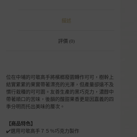
描述
評價 (0)
位在中埔的可敬高手將檳榔廢園轉作可可，樹幹上
結實累累的果實帶著漂亮的光澤，但產量卻遠不及
慣行栽種的可可園。友善生產的黑巧克力，濃醇中
帶著順口的苦味，後韻的酸甜果香更是因嘉義的四
季分明而托出美味的層次。
【商品特色】
✔️選用可敬高手７５％巧克力製作