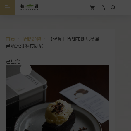
跳
至
購
主
物
要
車
內
容
首頁
・
拾間好物
・
【現貨】拾間布朗尼禮盒 干
邑酒冰淇淋布朗尼
已售完