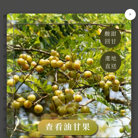
×
商品分類
現貨專區
季節水果
根莖蔬菜
拾間米食
生鮮漁產
肉類食品
唰嘴零食
風味佐料
漬物乾貨
飲品沖調