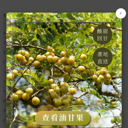
×
商品分類
現貨專區
季節水果
根莖蔬菜
拾間米食
生鮮漁產
肉類食品
唰嘴零食
風味佐料
漬物乾貨
飲品沖調