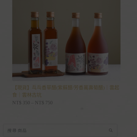
【現貨】乓乓香草醋(紫蘇醋/芳香萬壽菊醋)｜雲起
食｜雲林古坑
NT$
350
–
NT$
750