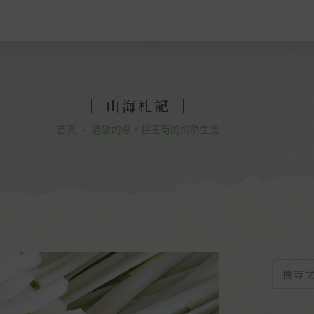
｜ 山海札記 ｜
首頁
・
過敏的綠，碧玉筍的悄然生長