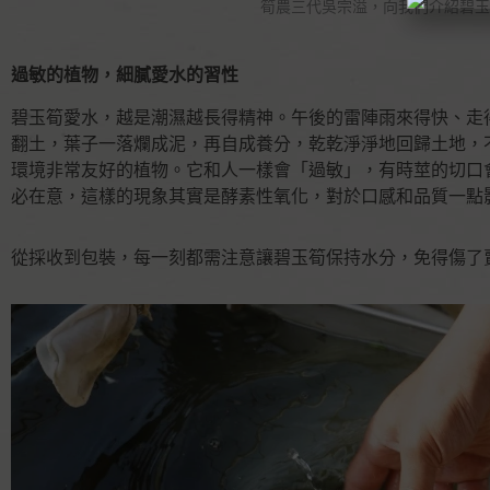
筍農三代吳宗溢，向我們介紹碧玉
過敏的植物，細膩愛水的習性
碧玉筍愛水，越是潮濕越長得精神。午後的雷陣雨來得快、走
翻土，葉子一落爛成泥，再自成養分，乾乾淨淨地回歸土地，
環境非常友好的植物。它和人一樣會「過敏」，有時莖的切口
必在意，這樣的現象其實是酵素性氧化，對於口感和品質一點
從採收到包裝，每一刻都需注意讓碧玉筍保持水分，免得傷了