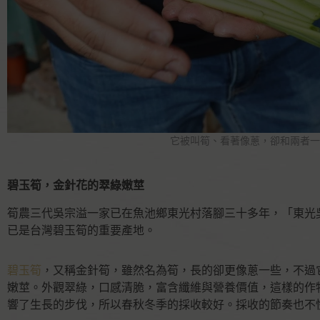
它被叫筍、看著像蔥，卻和兩者一
碧玉筍，金針花的翠綠嫩莖
筍農三代吳宗溢一家已在魚池鄉東光村落腳三十多年，「東光
已是台灣碧玉筍的重要產地。
碧玉筍
，又稱金針筍，雖然名為筍，長的卻更像蔥一些，不過
嫩莖。外觀翠綠，口感清脆，富含纖維與營養價值，這樣的作
響了生長的步伐，所以春秋冬季的採收較好。採收的節奏也不