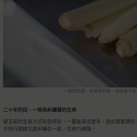
一圈圈紅圈，看著像過敏，卻絲毫不影
二十年的田，一株株糾纏著的生命
碧玉筍的生長方式有些特別，一叢能長出更多，彼此緊緊擠在
不同行間總又能糾纏在一起，生命力頑強。