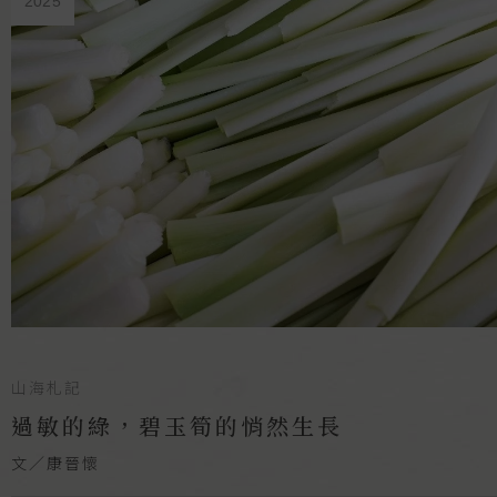
2025
山海札記
過敏的綠，碧玉筍的悄然生長
文／康晉懷