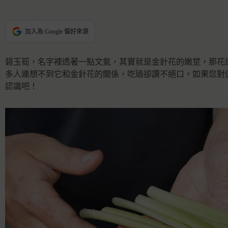
加入為 Google 偏好來源
碧玉筍，名字裡透著一點文氣，其實就是金針花的嫩莖，那花
多人連想不到它和金針花的關係，吃過卻讚不絕口。如果您對
認識吧！