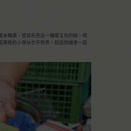
還未轉黃，莖就先亮出一種翠玉色的綠。很
這翠綠的小傢伙也不熟悉，趁這個機會一起