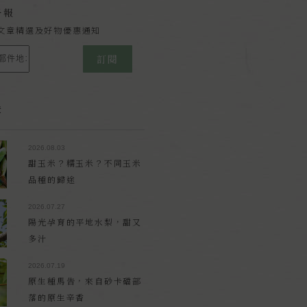
子報
文章精選及好物優惠通知
訂閱
章
2026.08.03
甜玉米？糯玉米？不同玉米
品種的歸途
2026.07.27
陽光孕育的平地水梨，甜又
多汁
2026.07.19
原生種馬告，來自砂卡礑部
落的原生辛香