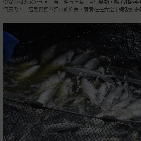
份安心和大家分享。「有一件事情我一直很感動，除了網路平
們買魚。」居民們讚不絕口的鮮美，實實在在肯定了蝦愛鮮多