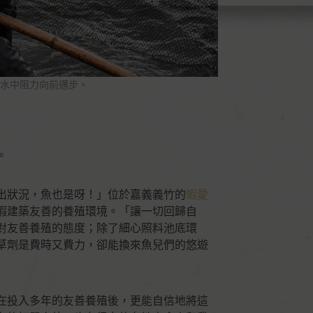
水中阻力向前邁步。
。
易出狀況，魚也是呀！」位於嘉義義竹的
蝦愛
蝦建築友善的養殖環境。「讓一切回歸自
對友善養殖的態度；除了細心照料池底環
草劑是費時又費力，卻能換來魚兒們的悠遊
在投入多年的友善養殖後，更能自信地將這