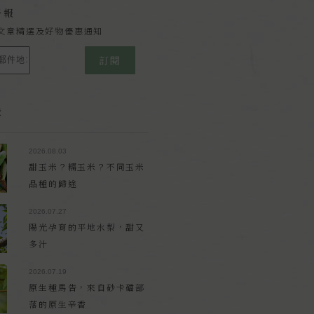
子報
文章精選及好物優惠通知
訂閱
章
2026.08.03
甜玉米？糯玉米？不同玉米
品種的歸途
2026.07.27
陽光孕育的平地水梨，甜又
多汁
2026.07.19
原生種馬告，來自砂卡礑部
落的原生辛香