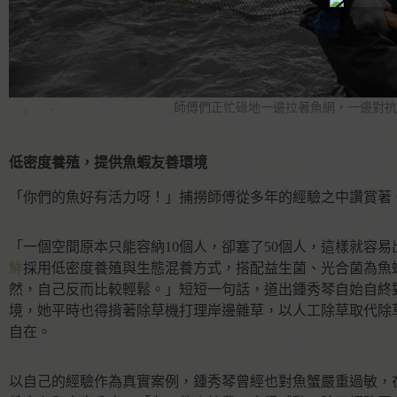
師傅們正忙碌地一邊拉著魚網，一邊對抗
低密度養殖，提供魚蝦友善環境
「你們的魚好有活力呀！」捕撈師傅從多年的經驗之中讚賞著
「一個空間原本只能容納10個人，卻塞了50個人，這樣就容
鮮
採用低密度養殖與生態混養方式，搭配益生菌、光合菌為魚
然，自己反而比較輕鬆。」短短一句話，道出鍾秀琴自始自終
境，她平時也得揹著除草機打理岸邊雜草，以人工除草取代除
自在。
以自己的經驗作為真實案例，鍾秀琴曾經也對魚蟹嚴重過敏，