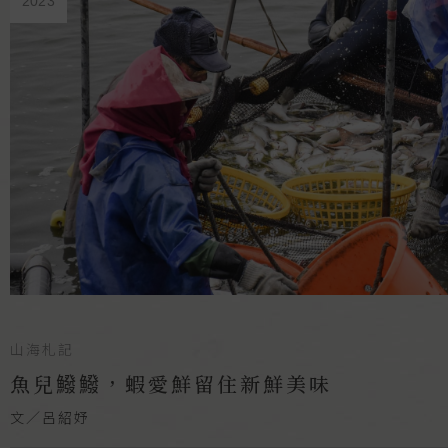
2023
山海札記
魚兒鱍鱍，蝦愛鮮留住新鮮美味
文／呂紹妤