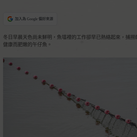
加入為 Google 偏好來源
冬日早晨天色尚未鮮明，魚塭裡的工作卻早已熱絡起來，捕撈
健康而肥嫩的午仔魚。