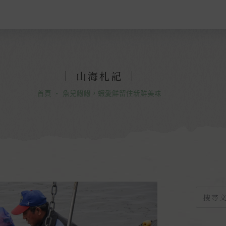
｜ 山海札記 ｜
首頁
・
魚兒鱍鱍，蝦愛鮮留住新鮮美味