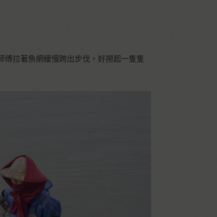
師傅拉著魚網緩慢跨出步伐，好撈起一隻隻