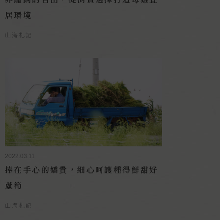
居環境
山海札記
2022.03.11
捧在手心的嬌貴，細心呵護種得鮮甜好
蘆筍
山海札記