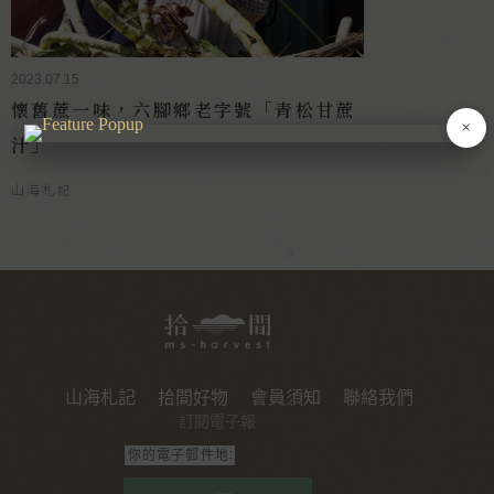
2023.07.15
懷舊蔗一味，六腳鄉老字號「青松甘蔗
×
汁」
山海札記
山海札記
拾間好物
會員須知
聯絡我們
訂閱電子報