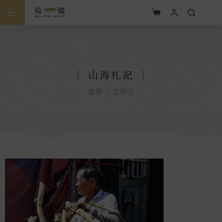
｜
山海札記
｜
首頁
・
甘蔗汁