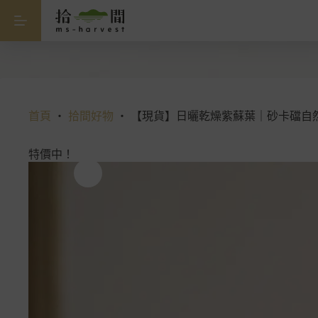
跳
【現貨】日曬乾燥紫蘇葉｜砂卡礑自然農莊｜花蓮新城
【現
NT$
50
NT$
70
貨】
至
原
目
日
主
始
前
曬
要
價
價
乾
內
格：
格：
燥
容
紫
NT$ 70。
NT$ 50。
蘇
首頁
・
拾間好物
・
【現貨】日曬乾燥紫蘇葉｜砂卡礑自
葉
｜
特價中！
砂
卡
礑
自
然
農
莊
｜
花
蓮
新