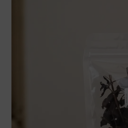
城
數
量