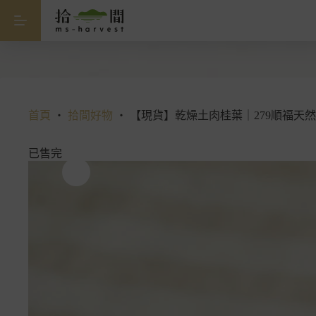
跳
至
主
要
內
容
首頁
・
拾間好物
・
【現貨】乾燥土肉桂葉｜279順福天
已售完