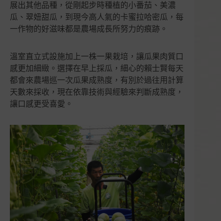
展出其他品種，從剛起步時種植的小番茄、美濃
緻
瓜、翠妞甜瓜，到現今高人氣的卡蜜拉哈密瓜，每
送
一作物的好滋味都是農場成長所努力的痕跡。
禮
數
量
溫室直立式設施加上一株一果栽培，讓瓜果肉質口
感更加細緻。選擇在早上採瓜，細心的賴士賢每天
都會來農場巡一次瓜果成熟度，有別於過往用計算
天數來採收，現在依靠技術與經驗來判斷成熟度，
讓口感更受喜愛。