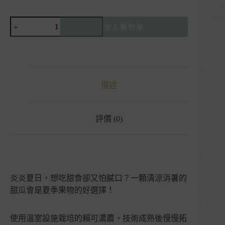
【預
加入購物車
購】
卡
蜜
拉
哈
描述
密
瓜
｜
賴
評價 (0)
可
濃
農
｜
嘉
炎炎夏日，想吃甜食卻又怕膩口？一顆清涼消暑的
義
甜瓜會是夏季果物的好選擇！
太
保
｜
使用溫室設施栽培的賴可濃農，技術成熟後慢慢拓
精