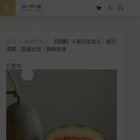
跳
至
購
主
物
要
車
內
容
首頁
・
拾間好物
・
【預購】卡蜜拉哈密瓜｜賴可
濃農｜嘉義太保｜精緻送禮
已售完