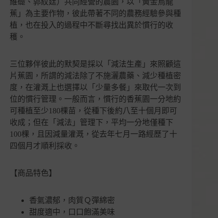
維礎、郭紋廷）共同經營的農園，以「黃金烏龍
數
蕉」為主要作物，彼此帶著不同的農務經驗參與種
量
植，也在投入的過程中不斷尋找出異於慣行的收
穫。
三位夥伴彼此的默契是採以「減法生產」來照顧這
片蕉園，所謂的減法除了不施灑農藥、減少種植密
度，在灌溉上也選擇以「少量多餐」來取代一次到
位的慣行管理。一般而言，慣行的香蕉園一分地約
可種植至少180棵苗，從種下後約八至十個月即可
收成；但在「減法」管理下，平均一分地僅種下
100棵，且因減量灌溉，從去年七月一路經歷了十
四個月才順利採收。
【商品特色】
香氣濃郁，肉質Ｑ彈綿密
甜度適中，口口飽滿美味