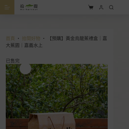
跳
至
購
主
物
要
車
內
容
首頁
・
拾間好物
・
【預購】黃金烏龍蕉禮盒｜嘉
大蕉園｜嘉義水上
已售完