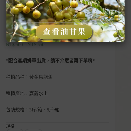
【預購】黃金烏龍蕉禮盒｜嘉大蕉園｜嘉義水上
NT$
500
–
NT$
550
價
格
範
*配合產期排單出貨，請不介意者再下單唷*
圍：
NT$ 500
種植品種：黃金烏龍蕉
到
NT$ 550
種植產地：嘉義水上
包裝規格：3斤/箱、5斤/箱
規格