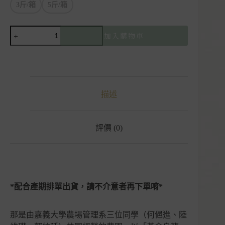
3斤/箱
5斤/箱
【預
加入購物車
購】
黃
金
烏
龍
描述
蕉
禮
盒
｜
評價 (0)
嘉
大
蕉
園
｜
*配合產期排單出貨，請不介意者再下單唷*
嘉
義
水
那是由嘉義大學農場管理系三位同學（何俋進、陸
上