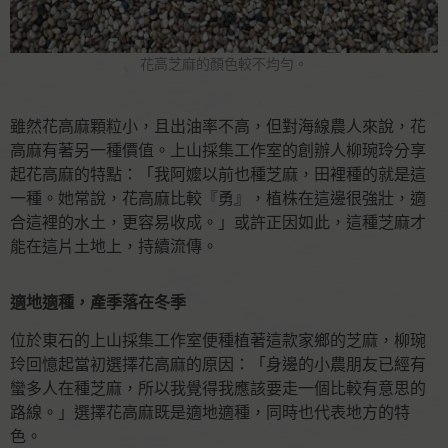
花高芝麻的顏色較不均勻。
雖然花高麻顆粒小，且出油率不高，但對海線農人來說，花
高麻有著另一種價值。上山採集工作室的創辦人柳琬玲分享
起花高麻的特點：「我阿嬤以前也種芝麻，田裡種的就是這
一種。她常說，花高麻比較『勇』，植株在這邊很強壯，適
合這裡的水土，更容易收成。」或許正因如此，這種芝麻才
能在這片土地上，持續流傳。
適地適種，產季落在冬季
位於東石的上山採集工作室便種植著這款家鄉的芝麻，柳琬
玲回憶起當初選擇花高麻的原因：「身邊的小農朋友已經有
蠻多人在種芝麻，所以我覺得我應該要走一個比較有意思的
路線。」選擇花高麻既是適地適種，同時也代表地方的特
色。