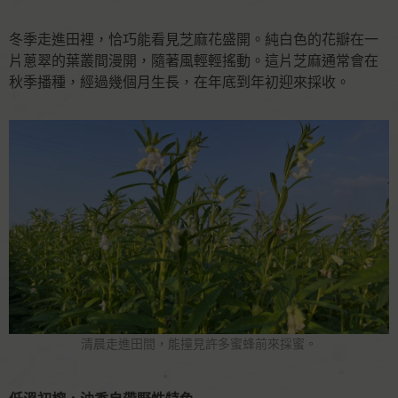
冬季走進田裡，恰巧能看見芝麻花盛開。純白色的花瓣在一
片蔥翠的葉叢間漫開，隨著風輕輕搖動。這片芝麻通常會在
秋季播種，經過幾個月生長，在年底到年初迎來採收。
清晨走進田間，能撞見許多蜜蜂前來採蜜。