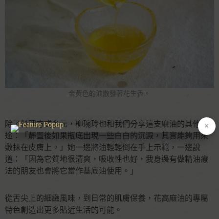
金黃色的油散發著花生香。
除了料理方式多元，柳琬玲也和我們分享這支麻油的其他用
×
途：「靜置後如果瓶底出現一些白白的沉澱，其實能夠用來
敷抹在皮膚上。」她一邊將油輕輕倒在手上示範，一邊說
道：「因為它質地很清爽，吸收性也好，我身邊有做精油療
法的朋友也會將它當作基底油使用。」
從舌尖上的細緻風味，到日常的肌膚保養，花高麻油的專屬
特色創造出更多貼近生活的可能。