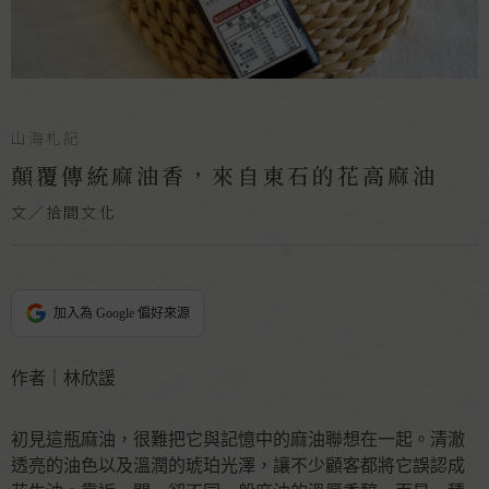
山海札記
顛覆傳統麻油香，來自東石的花高麻油
文／拾間文化
加入為 Google 偏好來源
作者｜林欣諼
初見這瓶麻油，很難把它與記憶中的麻油聯想在一起。清澈
透亮的油色以及溫潤的琥珀光澤，讓不少顧客都將它誤認成