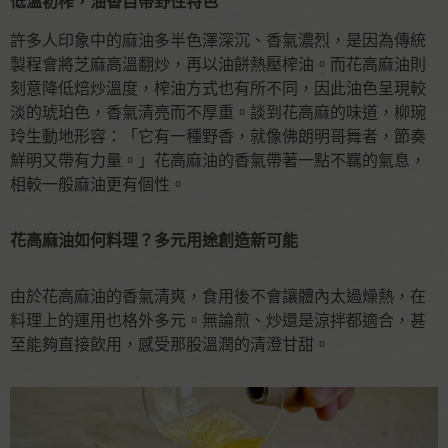
低溫初榨，油香自帶野性特色
許多人印象中的麻油多半色澤深沉、香氣濃烈，是因為傳統
製程會將芝麻高溫翻炒，再以油餅熱壓榨油。而花高麻油則
刻意降低焙炒溫度，榨油方式也有所不同，因此油色呈現較
淡的琥珀色，香氣清亮而不厚重。談到花高麻的味道，柳琬
玲生動地形容：「它有一種野香，就像佛朗明哥舞者，節奏
鮮明又帶有力量。」花高麻油的香氣帶著一點不羈的氣息，
相較一般麻油更有個性。
花高麻油如何料理？多元用途創造新可能
由於花高麻油的香氣清爽，食用後不會讓體內太過燥熱，在
料理上的運用也格外多元。無論煎、炒還是涼拌都適合，甚
至能夠直接飲用，感受那股溫潤的清澄甘甜。