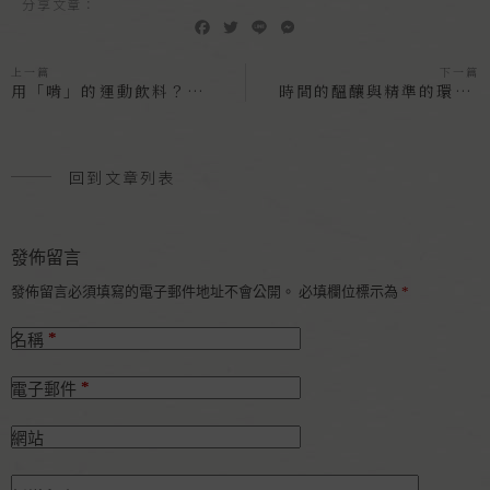
分享文章：
F
T
L
M
a
w
i
e
c
i
n
s
上一篇
下一篇
e
t
e
s
用「啃」的運動飲料？黃瓜家族的水噹噹擔當──水果黃瓜
時間的醞釀與精準的環控，只為一朵白而圓潤的洋菇
b
t
e
o
e
n
o
r
g
k
e
回到文章列表
r
發佈留言
發佈留言必須填寫的電子郵件地址不會公開。
必填欄位標示為
*
*
名稱
*
電子郵件
網站