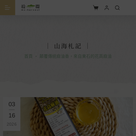
｜ 山海札記 ｜
首頁
・
顛覆傳統麻油香，來自東石的花高麻油
03
16
2026