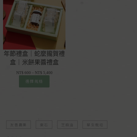
年節禮盒｜蛇麼攏賀禮
盒｜米餅果醬禮盒
NT$
600
–
NT$
5,400
選擇規格
友善農業
東石
芝麻油
草生栽培