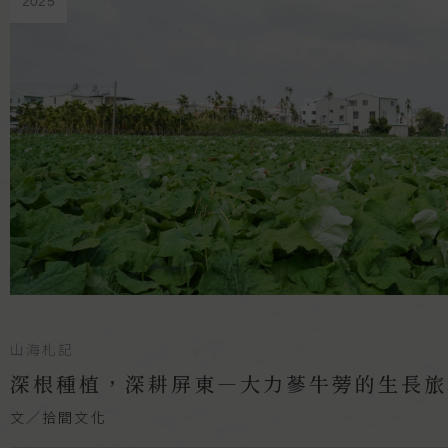
2025
山海札記
深根種植，深耕屏東—大力蔘牛蒡的生長旅
文／拾間文化