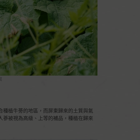
葉
合種植牛蒡的地區，而屏東歸來的土質與氣
人蔘被視為高級、上等的補品，種植在歸來