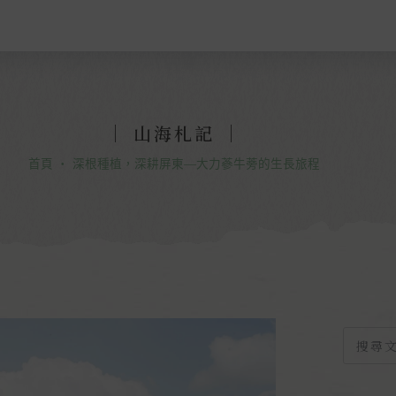
｜ 山海札記 ｜
首頁
・
深根種植，深耕屏東—大力蔘牛蒡的生長旅程