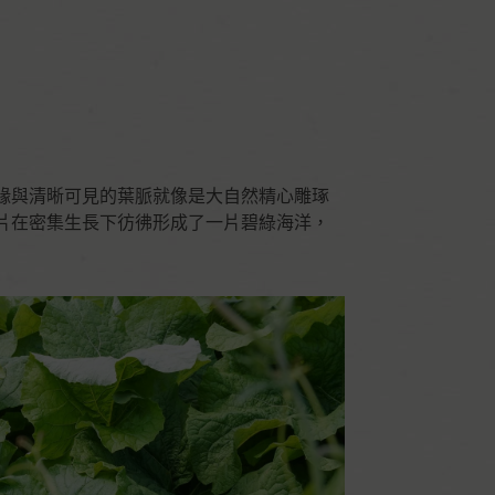
緣與清晰可見的葉脈就像是大自然精心雕琢
片在密集生長下彷彿形成了一片碧綠海洋，