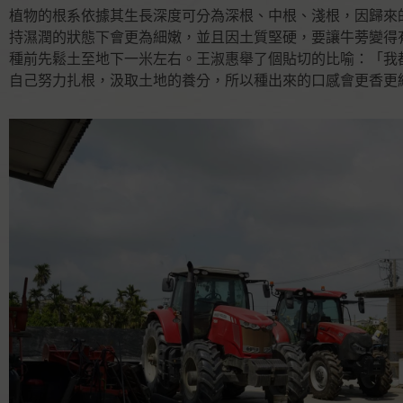
植物的根系依據其生長深度可分為深根、中根、淺根，因歸來
持濕潤的狀態下會更為細嫩，並且因土質堅硬，要讓牛蒡變得
種前先鬆土至地下一米左右。王淑惠舉了個貼切的比喻：「我
自己努力扎根，汲取土地的養分，所以種出來的口感會更香更