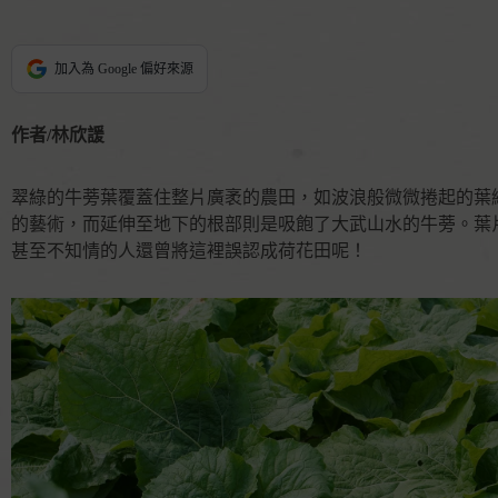
加入為 Google 偏好來源
作者/林欣諼
翠綠的牛蒡葉覆蓋住整片廣袤的農田，如波浪般微微捲起的葉
的藝術，而延伸至地下的根部則是吸飽了大武山水的牛蒡。葉
甚至不知情的人還曾將這裡誤認成荷花田呢！