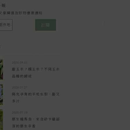
子報
文章精選及好物優惠通知
訂閱
章
2026.08.03
甜玉米？糯玉米？不同玉米
品種的歸途
2026.07.27
陽光孕育的平地水梨，甜又
多汁
2026.07.19
原生種馬告，來自砂卡礑部
落的原生辛香