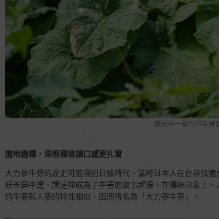
農田中一整片的牛蒡
適地適種，深根種植讓口感更扎實
大力蔘牛蒡的歷史可追溯回日據時代，當時日本人在台尋找適
候雀屏中選，讓這裡成為了牛蒡的故事起源。在傳統印象上，
的牛蒡與人蔘的特性相似，因而得名為「大力蔘牛蒡」。