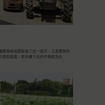
讓整個收成都延後了近一個月，王淑惠無奈
月還有颱風，原本種下去的牛蒡都泡水