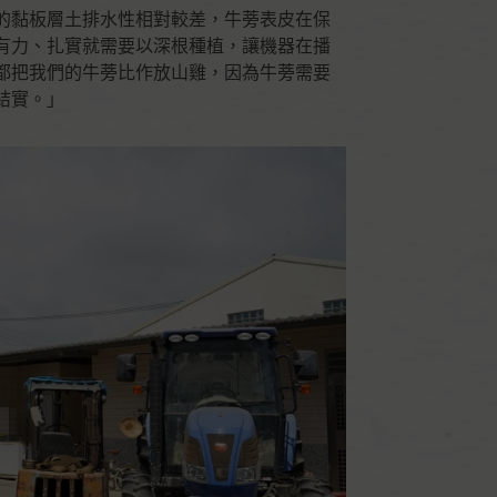
的黏板層土排水性相對較差，牛蒡表皮在保
有力、扎實就需要以深根種植，讓機器在播
都把我們的牛蒡比作放山雞，因為牛蒡需要
結實。」