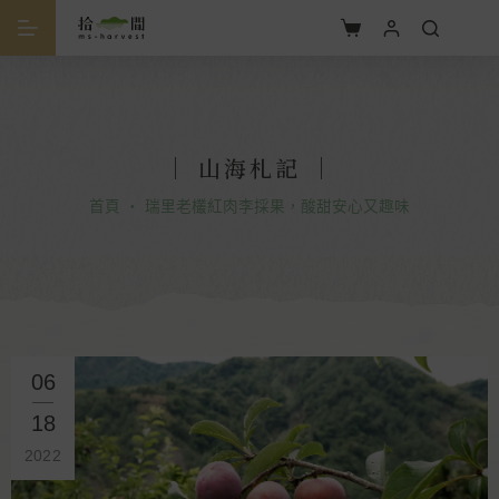
｜ 山海札記 ｜
首頁
・
瑞里老欉紅肉李採果，酸甜安心又趣味
06
18
2022