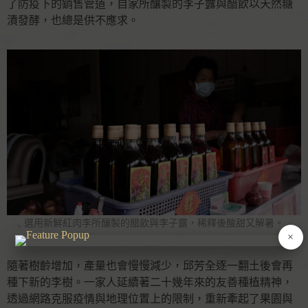
了防疫下的銷售管道，自家所釀製的李子露與醋飲以天然糖
漬發酵，也總是供不應求。
選用新鮮紅肉李所釀製的醋飲與李子露，稀釋後酸甜又解暑。
×
隨著樹齡增加，產量也會慢慢減少，邱芳全逐一翻土後會再
種下新的李樹。一家人延續著二十幾年來的友善種植精神，
透過網路克服疫情與地理位置上的限制，重新牽起了果園與