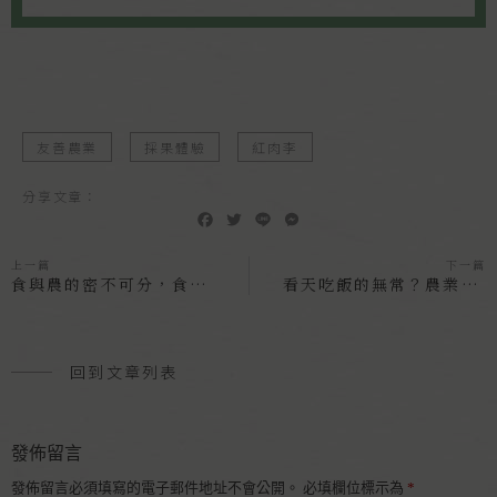
友善農業
採果體驗
紅肉李
分享文章：
F
T
L
M
a
w
i
e
c
i
n
s
上一篇
下一篇
e
t
e
s
食與農的密不可分，食農教育法談的是什麼？
看天吃飯的無常？農業災情損失不容小覷
b
t
e
o
e
n
o
r
g
k
e
回到文章列表
r
發佈留言
發佈留言必須填寫的電子郵件地址不會公開。
必填欄位標示為
*