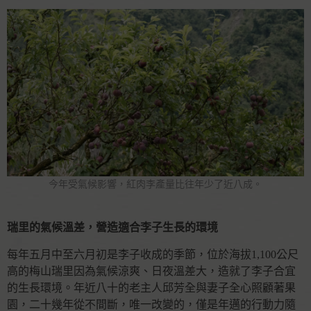
今年受氣候影響，紅肉李產量比往年少了近八成。
瑞里的氣候溫差，營造適合李子生長的環境
每年五月中至六月初是李子收成的季節，位於海拔1,100公尺
高的梅山瑞里因為氣候涼爽、日夜溫差大，造就了李子合宜
的生長環境。年近八十的老主人邱芳全與妻子全心照顧著果
園，二十幾年從不間斷，唯一改變的，僅是年邁的行動力隨