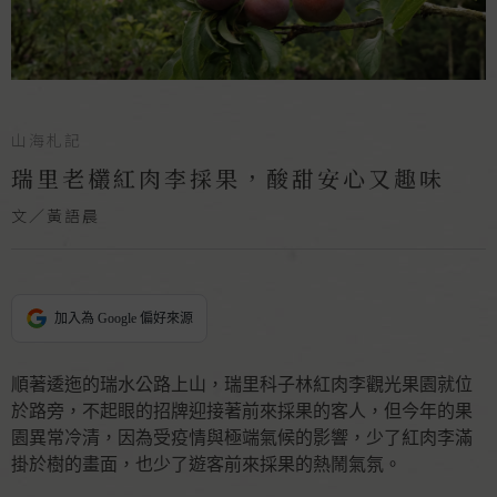
山海札記
瑞里老欉紅肉李採果，酸甜安心又趣味
文／黃語晨
加入為 Google 偏好來源
順著逶迤的瑞水公路上山，瑞里科子林紅肉李觀光果園就位
於路旁，不起眼的招牌迎接著前來採果的客人，但今年的果
園異常冷清，因為受疫情與極端氣候的影響，少了紅肉李滿
掛於樹的畫面，也少了遊客前來採果的熱鬧氣氛。