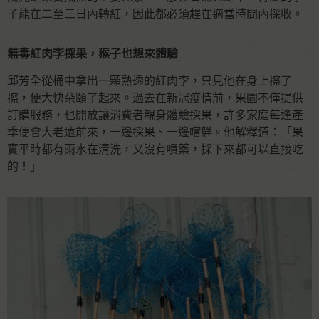
子能在二至三日內轉紅，因此都必須趕在適當時間內採收。
無毒紅肉李採果，猴子也想來體驗
邱芳全從桶中拿出一顆熟透的紅肉李，只見他在身上擦了
擦，便大快朵頤了起來。過去在新冠疫情前，果園不僅提供
訂購服務，也開放讓消費者親身體驗採果，許多家庭每逢產
季便會大老遠前來，一邊採果、一邊嚐鮮。他解釋道：「果
實平時都有雨水在清洗，又沒有噴藥，採下來都可以直接吃
的！」