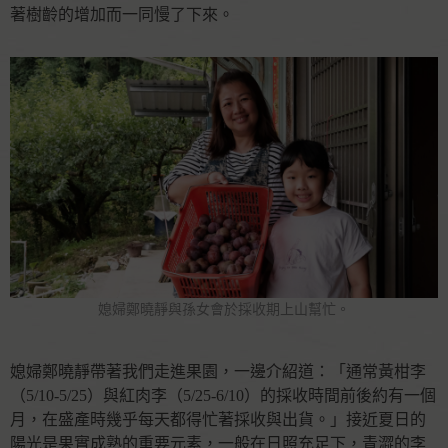
著樹齡的增加而一同慢了下來。
媳婦鄭曉靜與孫女會於採收期上山幫忙。
媳婦鄭曉靜帶著我們走進果園，一邊介紹道：「通常黃柑李
（5/10-5/25）與紅肉李（5/25-6/10）的採收時間前後約有一個
月，在盛產時幾乎每天都得忙著採收與出貨。」接近夏日的
陽光是果實成熟的重要元素，一般在日照充足下，青澀的李