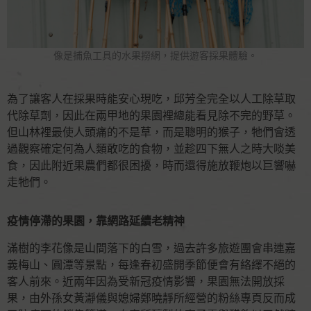
像是捕魚工具的水果撈網，提供遊客採果體驗。
為了讓客人在採果時能安心現吃，邱芳全完全以人工除草取
代除草劑，因此在兩甲地的果園裡總能看見除不完的野草。
但山林裡最使人頭痛的不是草，而是聰明的猴子，牠們會透
過觀察確定何為人類敢吃的食物，並趁四下無人之時大啖美
食，因此附近果農們都很困擾，時而還得施放鞭炮以巨響嚇
走牠們。
疫情停滯的果園，靠網路延續老精神
滿樹的李花像是山間落下的白雪，過去許多旅遊團會串連嘉
義梅山、圓潭等景點，每逢春初盛開季節便會有絡繹不絕的
客人前來。近兩年因為受新冠疫情影響，果園無法開放採
果，由外孫女黃瀞儀與媳婦鄭曉靜所經營的粉絲專頁反而成