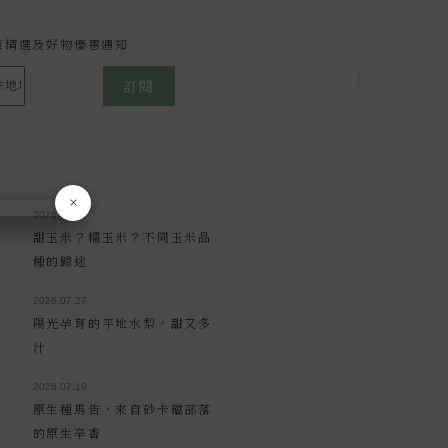
報
章精選及好物優惠通知
訂閱
×
2026.08.03
甜玉米？糯玉米？不同玉米品
種的歸途
2026.07.27
陽光孕育的平地水梨，甜又多
汁
2026.07.19
原生種馬告，來自砂卡礑部落
的原生辛香