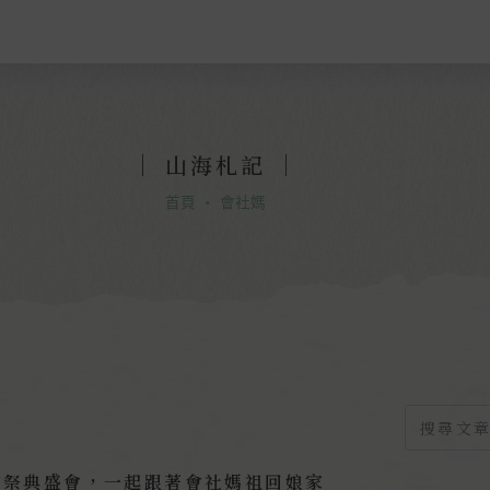
｜
山海札記
｜
首頁
・
會社媽
的祭典盛會，一起跟著會社媽祖回娘家