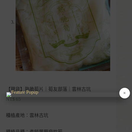
【現貨】熟脆筍片｜筍友部落｜雲林古坑
×
NT$
65
種植產地：雲林古坑
種植品種：產銷履歷麻竹筍