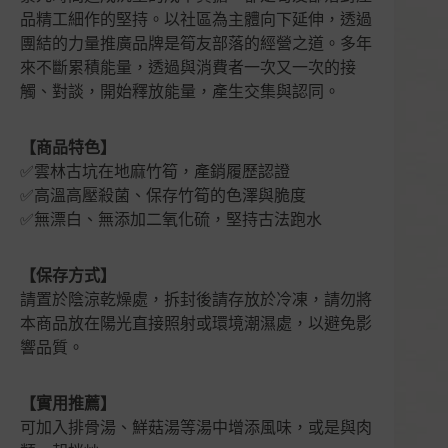
量
品精工細作的堅持。以社區為主體向下延伸，透過
團結的力量推廣品牌是筍友部落的經營之道。多年
來不斷累積能量，透過與消費者一次又一次的接
觸、對談，開始釋放能量，產生交集與認同。
【商品特色】
✅雲林古坑在地麻竹筍，產銷履歷認證
✅高溫高壓殺菌、保存竹筍的色澤與脆度
✅無漂白、無添加二氧化硫，堅持古法跑水
【保存方式】
請置於陰涼乾燥處，拆封後請存放於冷凍，請勿將
本商品放在陽光直接照射或環境潮濕處，以避免影
響品質。
【實用推薦】
可加入排骨湯、鮮菇湯等湯中增添風味，或是與肉