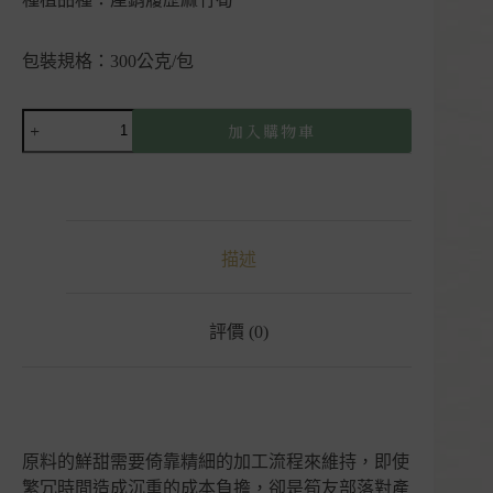
包裝規格：300公克/包
【現
加入購物車
貨】
熟
脆
筍
片
描述
｜
筍
友
部
評價 (0)
落
｜
雲
林
古
原料的鮮甜需要倚靠精細的加工流程來維持，即使
坑
繁冗時間造成沉重的成本負擔，卻是筍友部落對產
數