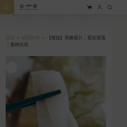
跳
至
購
主
物
要
車
內
容
首頁
・
拾間好物
・
【現貨】熟脆筍片｜筍友部落
｜雲林古坑