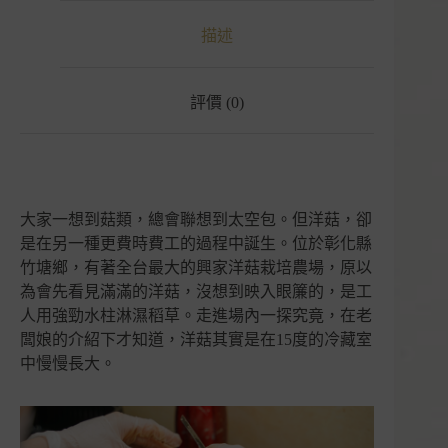
歷
描述
洋
菇
｜
興
評價 (0)
家
洋
菇
｜
彰
大家一想到菇類，總會聯想到太空包。但洋菇，卻
化
是在另一種更費時費工的過程中誕生。位於彰化縣
竹
塘
竹塘鄉，有著全台最大的興家洋菇栽培農場，原以
數
為會先看見滿滿的洋菇，沒想到映入眼簾的，是工
量
人用強勁水柱淋濕稻草。走進場內一探究竟，在老
闆娘的介紹下才知道，洋菇其實是在15度的冷藏室
中慢慢長大。