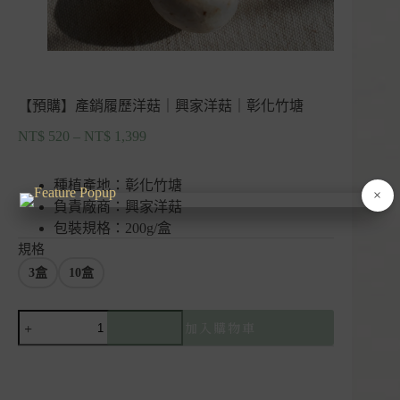
【預購】產銷履歷洋菇｜興家洋菇｜彰化竹塘
NT$
520
–
NT$
1,399
價
格
範
種植產地：彰化竹塘
×
圍：
負責廠商：興家洋菇
NT$ 520
包裝規格：200g/盒
到
規格
NT$ 1,399
3盒
10盒
【預
加入購物車
購】
產
銷
履