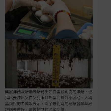
興家洋菇栽培農場培育出如白蛋般圓潤的洋菇，也
指出要種出又白又亮眼且外型完整並不容易。人稱
黑貓姐的老闆娘表示，除了最耗時的稻草發酵基底
堆肥要做好，環境控制也必須到位。