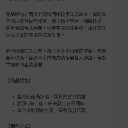
零基礎的老闆與老闆娘回鄉接手洋菇產業。當時產
業因技術落後而沒落，兩人積極學習、翻轉技術，
甚至賣掉台北房產，引進空調環控系統，讓洋菇在
恆溫15度的環境中穩定生長。
他們持續提升品質，將原本冬季限定的洋菇，轉為
全年供應，從原本小市場成功拓展各大通路，帶動
竹塘鄉的產業發展。
【商品特色】
蛋白般飽滿無暇、嬌貴的雪白精靈
脆彈Q嫩口感、完美融合各種調味
富含多醣體維生素、營養滿分菇類
【保存方式】