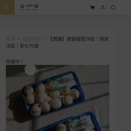
跳
至
購
主
物
要
車
內
容
首頁
・
拾間好物
・
【預購】產銷履歷洋菇｜興家
洋菇｜彰化竹塘
特價中！