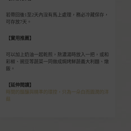
若帶回後1至2天內沒有馬上處理，務必冷藏保存，
可存放7天。
【實用推薦】
可以加上奶油一起乾煎，熬濃湯時放入一把，或和
彩椒、豌豆等蔬菜一同做成焗烤鮮蔬義大利麵、燉
飯。
【延伸閱讀】
時間的醞釀與精準的環控，只為一朵白而圓潤的洋
菇