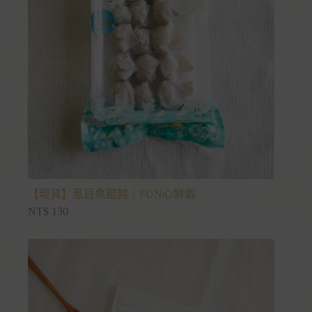
【現貨】虱目魚餛飩｜FUN心鮮蝦
NT$
130