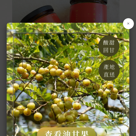
×
【現貨】辛本誌辣椒醬｜曼妮灶咖｜臺南
NT$
300