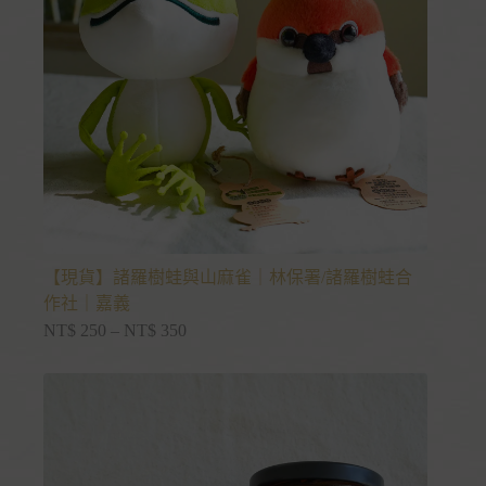
【現貨】諸羅樹蛙與山麻雀｜林保署/諸羅樹蛙合
作社｜嘉義
NT$
250
–
NT$
350