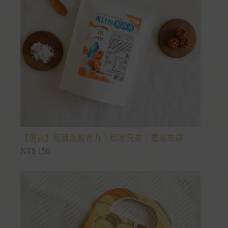
【現貨】虱目魚鬆香丸｜邱家兄弟｜嘉義布袋
NT$
150