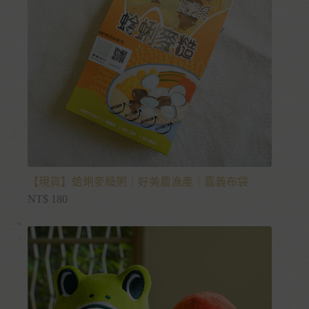
【現貨】蛤蜊麥糙粥｜好美農漁產｜嘉義布袋
NT$
180