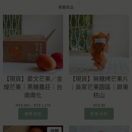
推薦商品
【現貨】無糖烤芒果片
【現貨】愛文芒果／金
｜吳家芒果園區｜屏東
煌芒果｜黑糖農莊｜台
枋山
南南化
NT$
80
NT$
800
–
NT$
1,270
查看內容
選擇規格
促銷