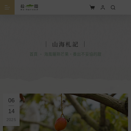
｜ 山海札記 ｜
首頁
・
海風曬熟芒果，養出不妥協的甜
06
14
2025