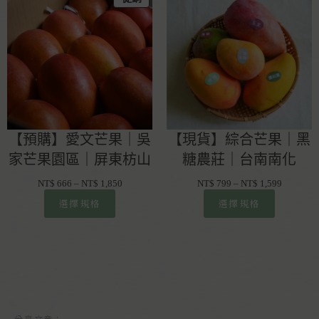
【預購】愛文芒果｜吳
【現貨】綜合芒果｜黑
家芒果園區｜屏東枋山
糖農莊｜台南南化
NT$
666
–
NT$
1,850
NT$
799
–
NT$
1,599
選擇規格
選擇規格
分享文章：