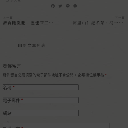
F
T
L
M
a
w
i
e
c
i
n
s
上一篇
下一篇
e
t
e
s
清香隨嵐起，温佳茶工坊開啟部落茶香之旅
阿里山仙記名茶，沏一壺珠露好茶
b
t
e
o
e
n
o
r
g
k
e
回到文章列表
r
發佈留言
發佈留言必須填寫的電子郵件地址不會公開。
必填欄位標示為
*
*
名稱
*
電子郵件
網站