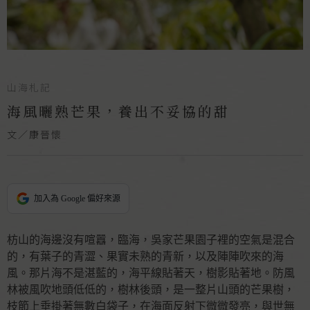
山海札記
海風曬熟芒果，養出不妥協的甜
文／康晉懷
加入為 Google 偏好來源
枋山的海邊沒有喧囂，臨海，吳家芒果園子裡的空氣是混合
的，有葉子的青澀、果實未熟的青新，以及陣陣吹來的海
風。那片海不是湛藍的，海平線貼著天，樹影貼著地。防風
林被風吹地頭低低的，樹林後頭，是一整片山頭的芒果樹，
枝節上垂掛著無數白袋子，在海面反射下微微發亮，與世無