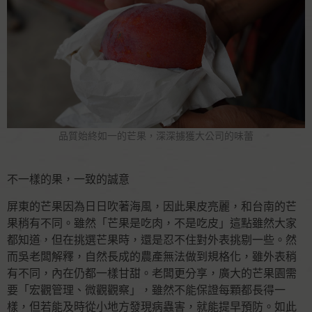
品質始終如一的芒果，深深擄獲大公司的味蕾
不一樣的果，一致的誠意
屏東的芒果因為日日吹著海風，因此果皮亮麗，和台南的芒
果稍有不同。雖然「芒果是吃肉，不是吃皮」這點雖然大家
都知道，但在挑選芒果時，還是忍不住對外表挑剔一些。然
而吳老闆解釋，自然長成的農產無法做到規格化，雖外表稍
有不同，內在仍都一樣甘甜。老闆更分享，廣大的芒果園需
要「宏觀管理、微觀觀察」，雖然不能保證每顆都長得一
樣，但若能及時從小地方發現病蟲害，就能提早預防。如此