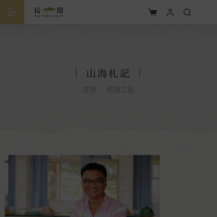
｜
山海札記
｜
首頁
・
紙糊工藝