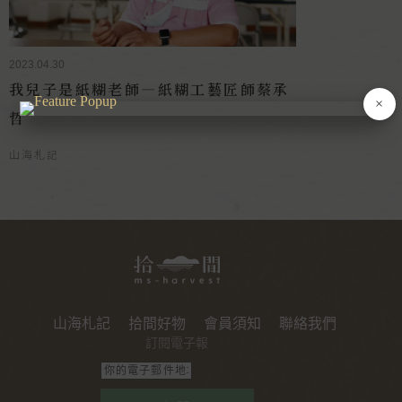
2023.04.30
我兒子是紙糊老師—紙糊工藝匠師蔡承
×
哲
山海札記
山海札記
拾間好物
會員須知
聯絡我們
訂閱電子報