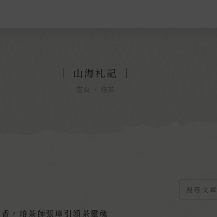
｜
山海札記
｜
首頁
・
焙茶
茶香，焙茶師張瑋引領茶靈魂