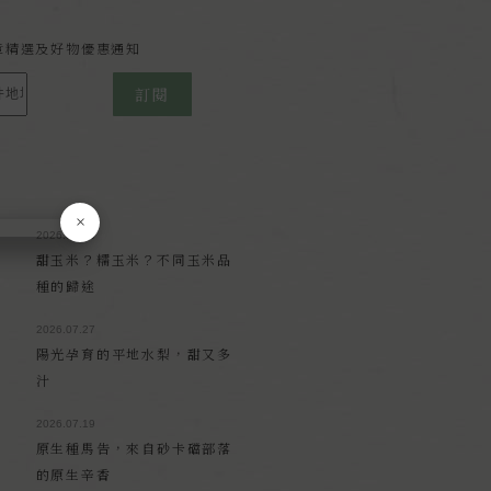
報
章精選及好物優惠通知
訂閱
×
2026.08.03
甜玉米？糯玉米？不同玉米品
種的歸途
2026.07.27
陽光孕育的平地水梨，甜又多
汁
2026.07.19
原生種馬告，來自砂卡礑部落
的原生辛香