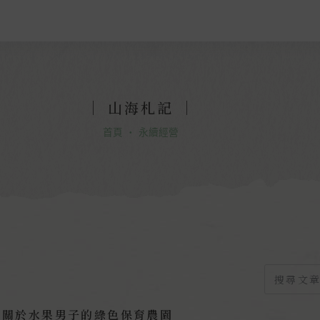
｜
山海札記
｜
首頁
・
永續經營
，關於水果男子的綠色保育農園