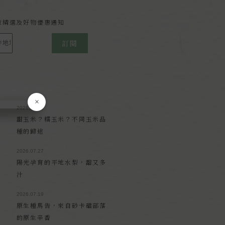
報
章精選及好物優惠通知
訂閱
×
2026.08.03
甜玉米？糯玉米？不同玉米品
種的歸途
2026.07.27
陽光孕育的平地水梨，甜又多
汁
2026.07.19
原生種馬告，來自砂卡礑部落
的原生辛香