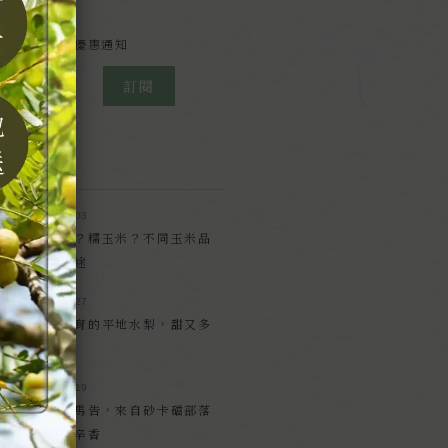
報
章精選及好物優惠通知
訂閱
2026.08.03
甜玉米？糯玉米？不同玉米品
種的歸途
2026.07.27
陽光孕育的平地水梨，甜又多
汁
2026.07.19
原生種馬告，來自砂卡礑部落
的原生辛香