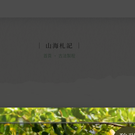
｜
山海札記
｜
首頁
・
古法製程
香，古法淬煉創生新可能