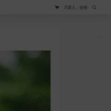
登入／註冊
購
物
車