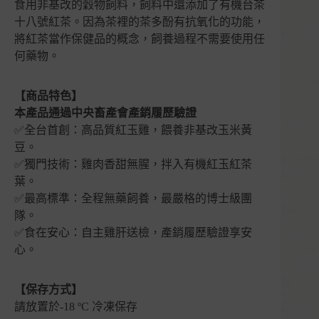
場
食用非基改的穀物飼料，飼料中還添加了有機台茶
數
十八號紅茶。因為茶裡的茶多酚有抗氧化的功能，
量
將紅茶當作保健品的概念，飼養過程不需要使用任
何藥物。
【商品特色】
本產品通過中央畜產會產銷履歷驗證
✅全台首創：高品質紅玉雞，餵養非基改玉米黃
豆。
✅獨門技術：雞肉香甜無腥，拌入有機紅玉紅茶
葉。
✅最高標準：全程無藥飼養，最嚴格的博士級團
隊。
✅食在安心：自主雞肝送檢，產銷履歷驗證享安
心。
【保存方式】
請放置於-18 ºC 冷凍保存