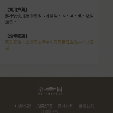
【實用推薦】
解凍後使用紙巾吸水即可料理，煎、蒸、煮、燉皆
適合。
【延伸閱讀】
茶香養雞，運用天地精華孕育每隻紅玉雞—十八養
場
山海札記
拾間好物
會員須知
聯絡我們
訂閱電子報