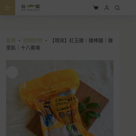
跳
至
購
主
物
要
車
內
容
首頁
・
拾間好物
・
【現貨】紅玉雞｜雞棒腿｜雞
里肌｜十八養場