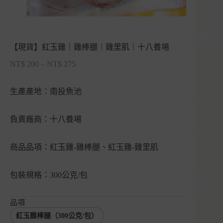
【現貨】紅玉雞｜雞棒腿｜雞里肌｜十八養場
NT$
200
–
NT$
275
價
格
範
生產產地：南投魚池
圍：
NT$ 200
負責廠商：十八養場
到
NT$ 275
商品品項：紅玉雞-雞棒腿、紅玉雞-雞里肌
包裝規格：300公克/包
品項
紅玉雞棒腿（300公克/包）