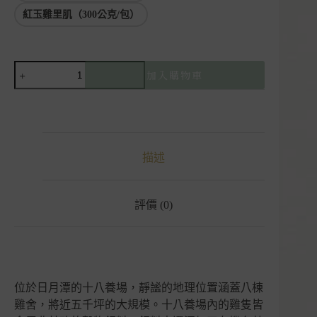
紅玉雞里肌（300公克/包）
【現
加入購物車
貨】
紅
玉
雞
｜
描述
雞
棒
腿
｜
評價 (0)
雞
里
肌
｜
十
位於日月潭的十八養場，靜謐的地理位置涵蓋八棟
八
雞舍，將近五千坪的大規模。十八養場內的雞隻皆
養