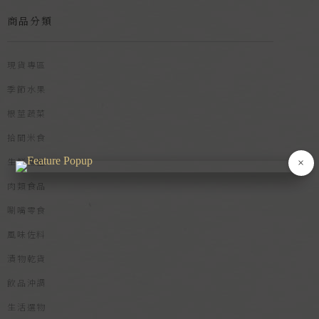
商品分類
現貨專區
季節水果
根莖蔬菜
拾間米食
生鮮漁產
×
肉類食品
唰嘴零食
風味佐料
漬物乾貨
飲品沖調
生活選物