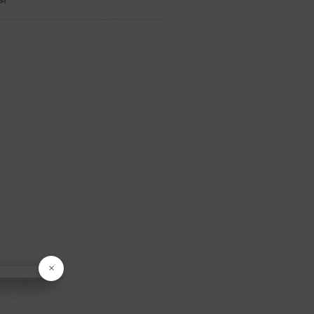
區
果
菜
食
產
品
食
料
貨
調
×
物
盒