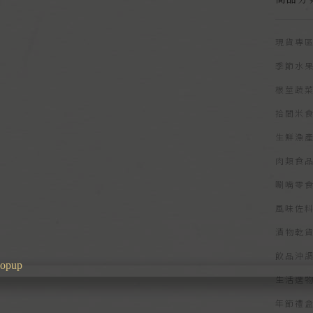
現貨專
季節水
根莖蔬
拾間米
生鮮漁
肉類食
唰嘴零
風味佐
漬物乾
飲品沖
生活選
年節禮