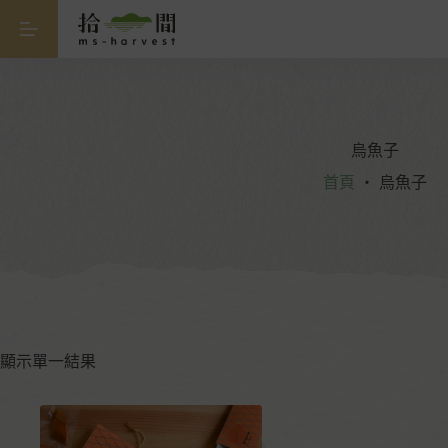
烏魚子
首頁
・
烏魚子
顯示單一結果