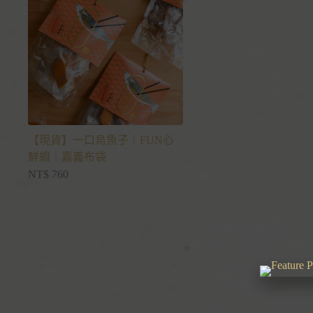
【現貨】一口烏魚子｜FUN心
鮮蝦｜嘉義布袋
NT$
760