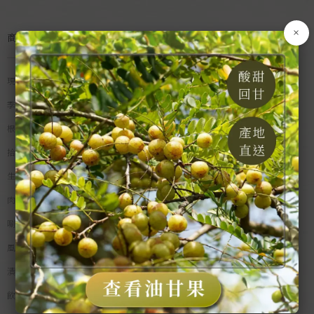
×
商品分類
現貨專區
季節水果
根莖蔬菜
拾間米食
生鮮漁產
肉類食品
唰嘴零食
風味佐料
漬物乾貨
飲品沖調