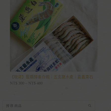
【現貨】藍鑽酵素白蝦｜五支龍水產｜嘉義東石
NT$
300
–
NT$
480