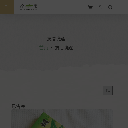
友善漁產
首頁
・
友善漁產
已售完