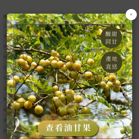
×
商品分類
現貨專區
季節水果
根莖蔬菜
拾間米食
生鮮漁產
肉類食品
唰嘴零食
風味佐料
漬物乾貨
飲品沖調