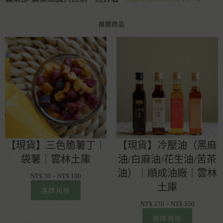
推薦商品
【現貨】三色脆薯丁｜
【現貨】冷壓油（黑麻
袋薯｜雲林土庫
油/白麻油/花生油/苦茶
油）｜順成油廠｜雲林
NT$
30
–
NT$
100
土庫
選擇規格
NT$
270
–
NT$
550
選擇規格