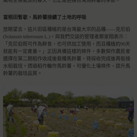
萬物生長氣息的春天，也正是迎接台灣馬鈴薯的季節。
當稻田暫歇，馬鈴薯接續了土地的呼吸
放眼望去，這片田區種植的是台灣最大宗的品種——克尼伯
(Solanum tuberosum L
.
)。與我們交談的管理者鄭家翔表示：
「克尼伯既可作為鮮食，也可供加工使用，而且種植約90天
就能有一定產量。」正因具備這樣的條件，多數契作農民會
選擇在第二期稻作收成後栽種馬鈴薯，待採收完成後再銜接
水稻栽培。透過稻作輪作馬鈴薯，可優化土壤條件，提升馬
鈴薯的栽培品質。