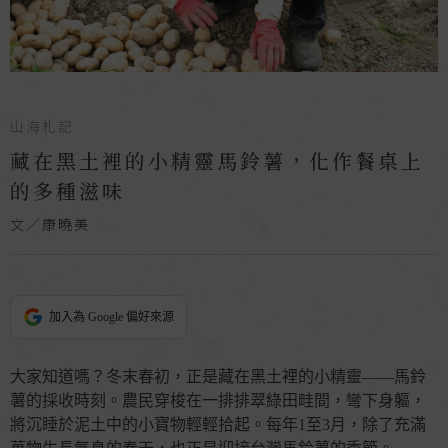
山海札記
藏在黑土裡的小精靈馬鈴薯，化作餐桌上
的多種滋味
文／康曉美
加入為 Google 偏好來源
大家知道嗎？冬末春初，正是藏在黑土裡的小精靈——馬鈴
薯的採收時刻。農民穿梭在一排排翠綠田畦間，彎下身軀，
將沉睡於泥土中的小寶物輕輕拾起。每年1至3月，除了充滿