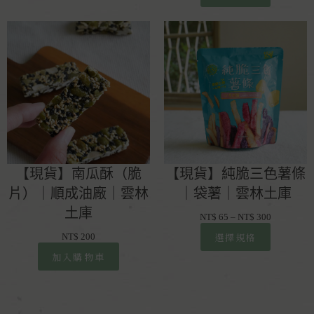
【現貨】南瓜酥（脆
【現貨】純脆三色薯條
片）｜順成油廠｜雲林
｜袋薯｜雲林土庫
土庫
NT$
65
–
NT$
300
選擇規格
NT$
200
加入購物車