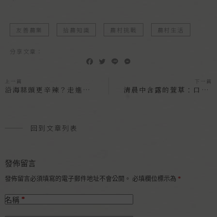
友善農業
拾農知識
農村挑戰
農村生活
分享文章：
F
T
L
M
a
w
i
e
c
i
n
s
上一篇
下一篇
e
t
e
s
沿海蒜頭更辛辣？走進海風吹拂的蒜田日常
清晨中含露的萱草：口感清脆、香氣優雅的香水金針
b
t
e
o
e
n
o
r
g
k
e
回到文章列表
r
發佈留言
發佈留言必須填寫的電子郵件地址不會公開。
必填欄位標示為
*
*
名稱