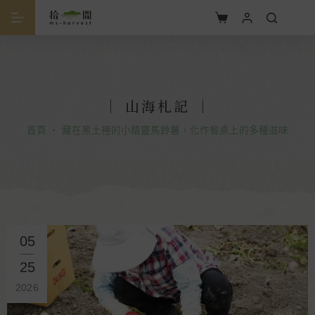
｜ 山海札記 ｜
首頁
・
藏在黑土裡的小精靈馬鈴薯，化作餐桌上的多種滋味
05
25
2026