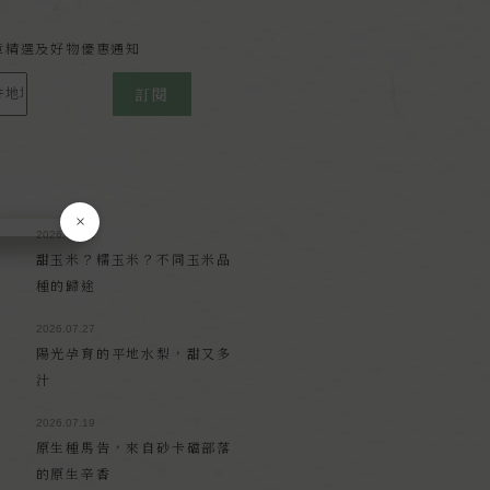
報
章精選及好物優惠通知
訂閱
×
2026.08.03
甜玉米？糯玉米？不同玉米品
種的歸途
2026.07.27
陽光孕育的平地水梨，甜又多
汁
2026.07.19
原生種馬告，來自砂卡礑部落
的原生辛香