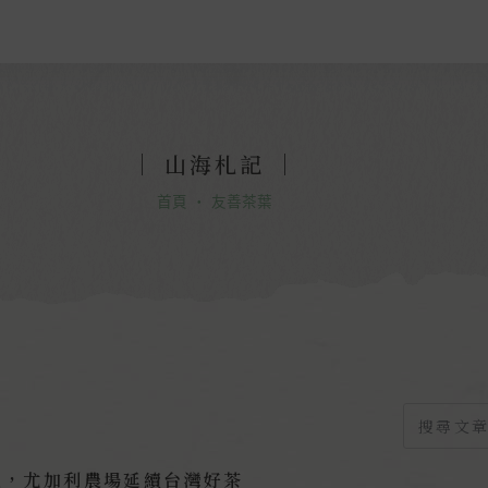
｜
山海札記
｜
首頁
・
友善茶葉
化，尤加利農場延續台灣好茶