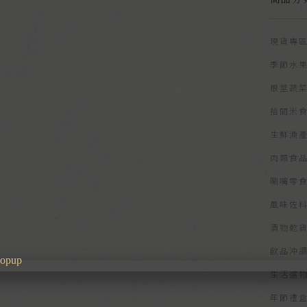
現貨專
季節水
根莖蔬
拾間米
生鮮漁
肉類食
唰嘴零
風味佐
漬物乾
飲品沖
生活選
年節禮