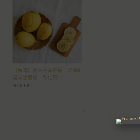
【預購】義大利香檸檬｜279順
福天然農場｜彰化田中
NT$
130