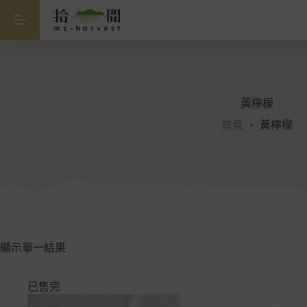
黃檸檬
首頁
・
黃檸檬
顯示單一結果
已售完