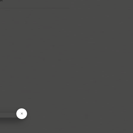
區
果
菜
食
產
品
食
料
貨
調
×
物
盒