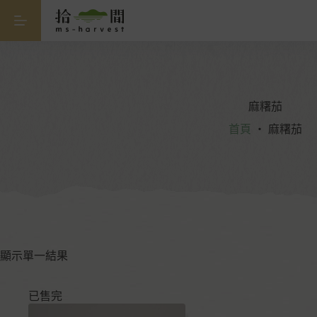
麻糬茄
首頁
・
麻糬茄
顯示單一結果
已售完