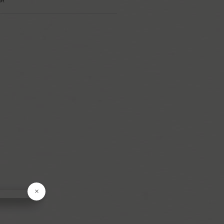
區
果
菜
食
產
品
食
料
貨
調
×
物
盒