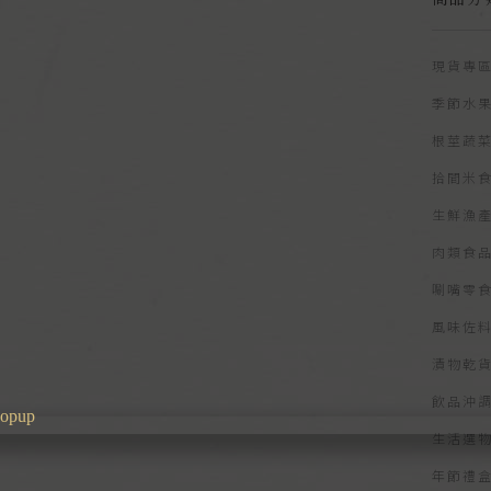
現貨專
季節水
根莖蔬
拾間米
生鮮漁
肉類食
唰嘴零
風味佐
漬物乾
飲品沖
生活選
年節禮