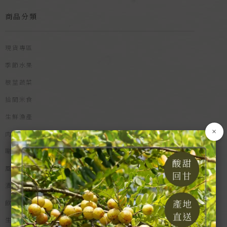
商品分類
現貨專區
季節水果
根莖蔬菜
拾間米食
生鮮漁產
×
肉類食品
唰嘴零食
風味佐料
漬物乾貨
飲品沖調
生活選物