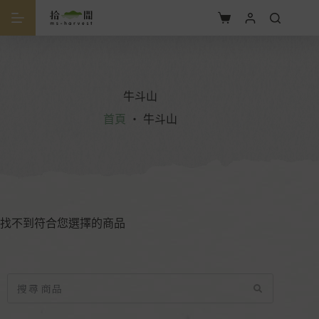
牛斗山
首頁
・
牛斗山
找不到符合您選擇的商品