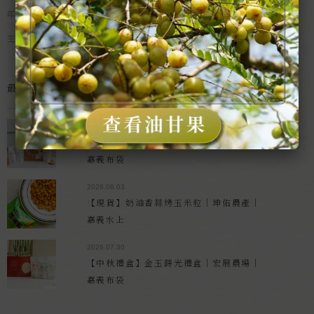
年節禮盒
主廚選品｜特殊食材
最新商品
2026.08.04
【中秋禮盒】金玉滿堂禮盒｜宏展農場｜
嘉義布袋
2026.08.03
【現貨】奶油香蒜烤玉米粒｜坤佑農產｜
嘉義水上
2026.07.30
【中秋禮盒】金玉蒔光禮盒｜宏展農場｜
嘉義布袋