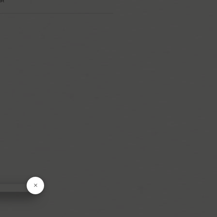
區
果
菜
食
產
品
食
料
貨
調
×
物
盒