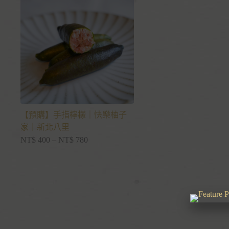
【預購】手指檸檬｜快樂柚子
家｜新北八里
NT$
400
–
NT$
780