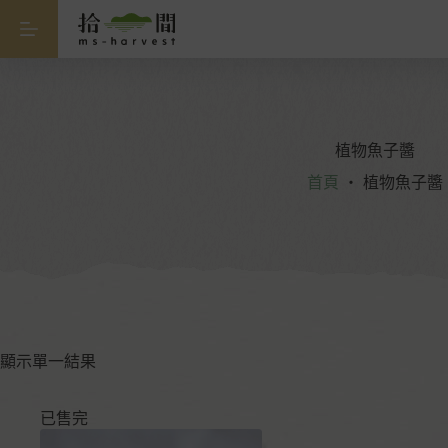
植物魚子醬
首頁
・
植物魚子醬
顯示單一結果
已售完