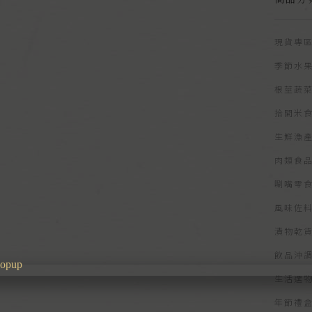
現貨專
季節水
根莖蔬
拾間米
生鮮漁
肉類食
唰嘴零
風味佐
漬物乾
飲品沖
生活選
年節禮